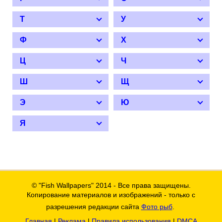
Т
У
Ф
Х
Ц
Ч
Ш
Щ
Э
Ю
Я
© "Fish Wallpapers" 2014 - Все права защищены.
Копирование материалов и изображений - только с
разрешения редакции сайта
Фото рыб
.
Главная
|
Реклама
|
Правила использования
|
DMCA