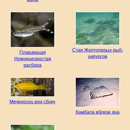
Стая Желтоперых рыб-
Плавающая
хирургов
Ножницехвостая
расбора
Меченосец вид сбоку
Камбала вблизи дна