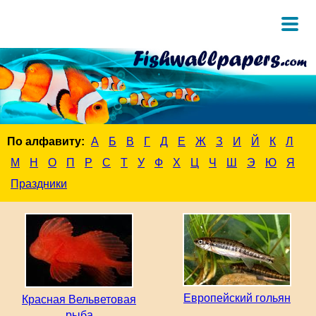
По алфавиту:
А
Б
В
Г
Д
Е
Ж
З
И
Й
К
Л
М
Н
О
П
Р
С
Т
У
Ф
Х
Ц
Ч
Ш
Э
Ю
Я
Праздники
Европейский гольян
Красная Вельветовая
рыба