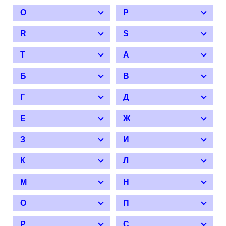
O
P
R
S
T
А
Б
В
Г
Д
Е
Ж
З
И
К
Л
М
Н
О
П
Р
С