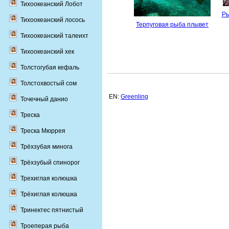
Тихоокеанский Лобот
Ры
Тихоокеанский лосось
Терпуговая рыба плывет
Тихоокеанский талеихт
Тихоокеанский хек
Толстогубая кефаль
Толстохвостый сом
EN:
Greenling
Точечный данио
Треска
Треска Мюррея
Трёхзубая минога
Трёхзубый спинорог
Трехиглая колюшка
Трёхиглая колюшка
Тринектес пятнистый
Троеперая рыба