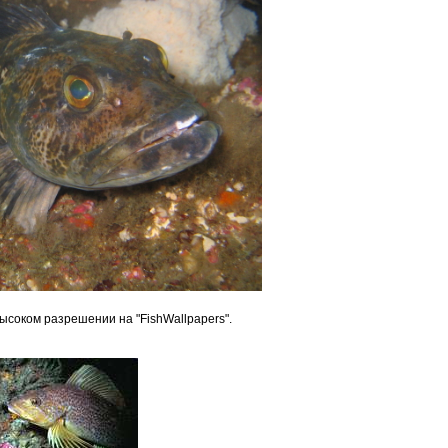
высоком разрешении на "FishWallpapers".