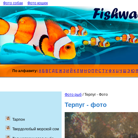
Фото собак
Фото кошек
По алфавиту:
А
Б
В
Г
Д
Е
Ж
З
И
Й
К
Л
М
Н
О
П
Р
С
Т
У
Ф
Х
Ц
Ч
Ш
Э
Ю
Фото рыб
/ Терпуг - Фото
Терпуг - фото
Тарпон
Твердолобый морской сом