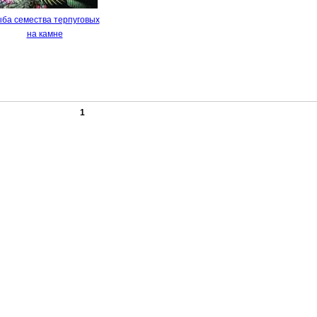
ба семества терпуговых
на камне
1