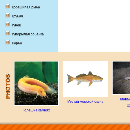
Троешипая рыба
Трубач
Тунец
Тупорылая собачка
Тюрбо
Плава
Милый морской окунь
г
Голец на камнях