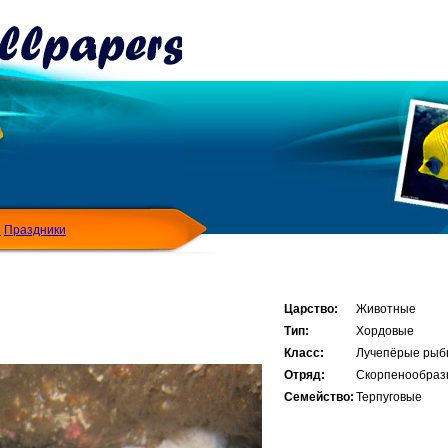
Я
Праздники
Царство:
Животные
Тип:
Хордовые
Класс:
Лучепёрые рыб
Отряд:
Скорпенообраз
Семейство:
Терпуговые