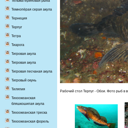
Тельматериновая рыба
Темнопёрая серая акула
Тернеция
Терпуг
Тетра
Тиарога
Тигровая акула
Тигровая акула
Тигровая песчаная акула
Тигровый окунь
Тиляпия
Рабочий стол Терпуг - Обои. Фото рыб в 
Тихоокеанская
бляшкошипая акула
Тихоокеанская треска
Тихоокеанская форель