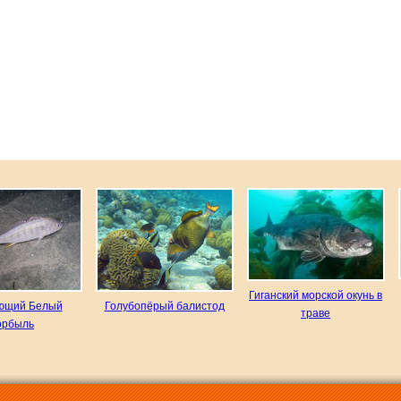
Гиганский морской окунь в
ющий Белый
Голубопёрый балистод
траве
орбыль