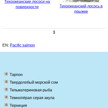
Тихоокеанские лососи на
Тихоокеанский лосось в
поверхности
прыжке
1
EN:
Pacific salmon
Тарпон
Твердолобый морской сом
Тельматериновая рыба
Темнопёрая серая акула
Тернеция