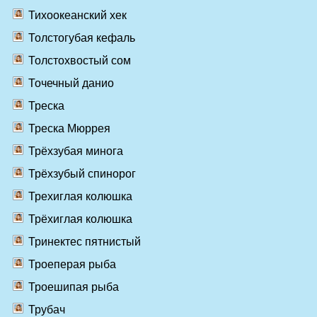
Тихоокеанский хек
Толстогубая кефаль
Толстохвостый сом
Точечный данио
Треска
Треска Мюррея
Трёхзубая минога
Трёхзубый спинорог
Трехиглая колюшка
Трёхиглая колюшка
Тринектес пятнистый
Троеперая рыба
Троешипая рыба
Трубач