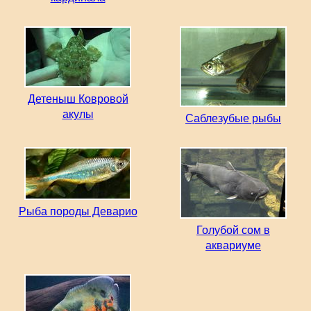
Детеныш Ковровой
акулы
Саблезубые рыбы
Рыба породы Деварио
Голубой сом в
аквариуме