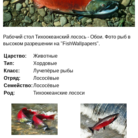
Рабочий стол Тихоокеанский лосось - Обои. Фото рыб в
высоком разрешении на "FishWallpapers".
Царство:
Животные
Тип:
Хордовые
Класс:
Лучепёрые рыбы
Отряд:
Лососёвые
Семейство:
Лососёвые
Род:
Тихоокеанские лососи