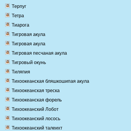
Терпуг
Тетра
Тиарога
Тигровая акула
Тигровая акула
Тигровая песчаная акула
Тигровый окунь
Тиляпия
Тихоокеанская бляшкошипая акула
Тихоокеанская треска
Тихоокеанская форель
Тихоокеанский Лобот
Тихоокеанский лосось
Тихоокеанский талеихт