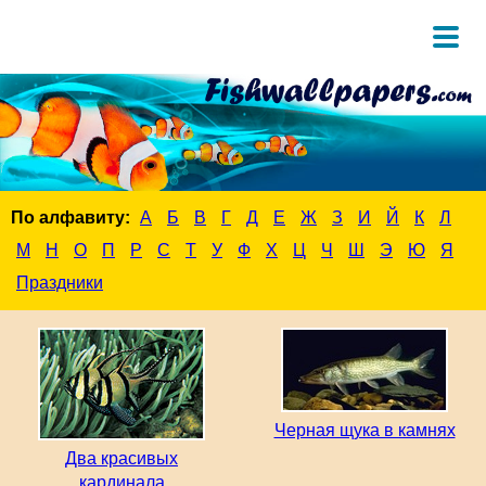
По алфавиту:
А
Б
В
Г
Д
Е
Ж
З
И
Й
К
Л
М
Н
О
П
Р
С
Т
У
Ф
Х
Ц
Ч
Ш
Э
Ю
Я
Праздники
Черная щука в камнях
Два красивых
кардинала