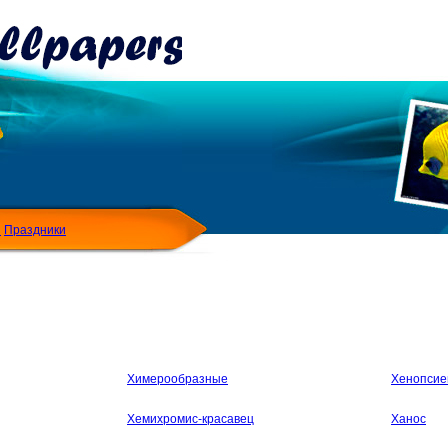
Я
Праздники
Химерообразные
Хенопсие
Хемихромис-красавец
Ханос