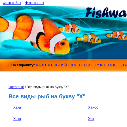
Фото собак
Фото кошек
По алфавиту:
А
Б
В
Г
Д
Е
Ж
З
И
Й
К
Л
М
Н
О
П
Р
С
Т
У
Ф
Х
Ц
Ч
Ш
Э
Ю
Фото рыб
/ Все виды рыб на букву "Х"
Все виды рыб на букву "Х"
Хака
Ханос
Хака
Хек