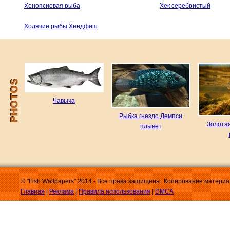
Хенопсиевая рыба
Хек серебристый
Ходячие рыбы Хендфиш
Чавыча
Рыбка гнездо Демпси
Золота
плывет
© "Fish Wallpapers" 2014 - Все права защищены. Копирование матери
Главная
|
Реклама
|
Правила использования
|
DMCA