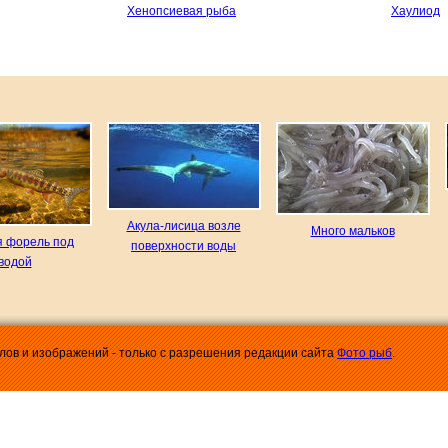
Хенопсиевая рыба
Хаулиод
Акула-лисица возле
Много мальков
я форель под
поверхности воды
водой
алов и изображений - только с разрешения редакции сайта
Фото рыб
.