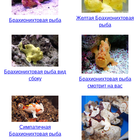
Желтая Брахионихтовая
Брахионихтовая рыба
рыба
Брахионихтовая рыба вид
сбоку
Брахионихтовая рыба
смотрит на вас
Симпатичная
Брахионихтовая рыба