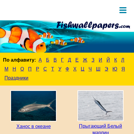
По алфавиту:
А
Б
В
Г
Д
Е
Ж
З
И
Й
К
Л
М
Н
О
П
Р
С
Т
У
Ф
Х
Ц
Ч
Ш
Э
Ю
Я
Праздники
Прыгающий Белый
Ханос в океане
марлин