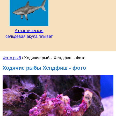
Атлантическая
сельдевая акула плывет
Фото рыб
/ Ходячие рыбы Хендфиш - Фото
Ходячие рыбы Хендфиш - фото