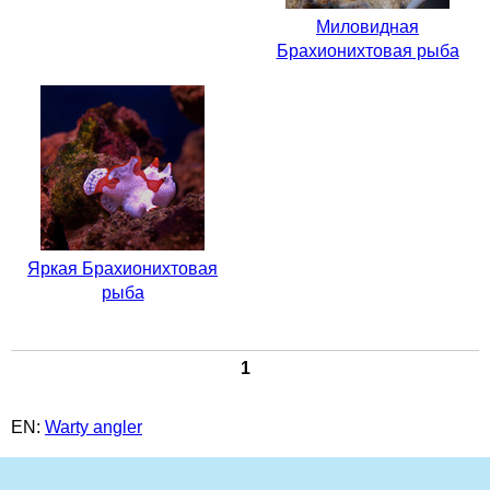
Миловидная
Брахионихтовая рыба
Яркая Брахионихтовая
рыба
1
EN:
Warty angler