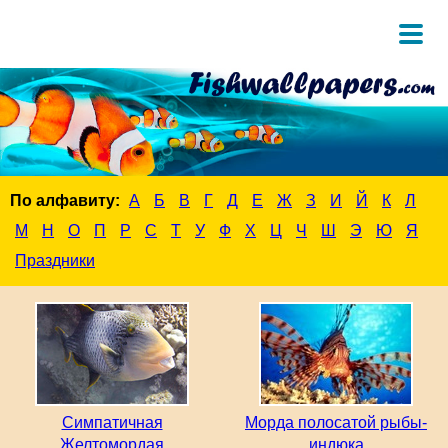
По алфавиту:
А
Б
В
Г
Д
Е
Ж
З
И
Й
К
Л
М
Н
О
П
Р
С
Т
У
Ф
Х
Ц
Ч
Ш
Э
Ю
Я
Праздники
Симпатичная
Морда полосатой рыбы-
Желтомордая
индюка