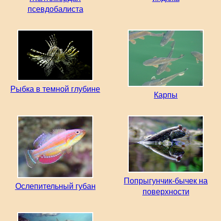
псевдобалиста
Рыбка в темной глубине
Карпы
Попрыгунчик-бычек на
Ослепительный губан
поверхности