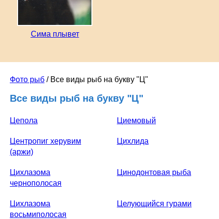
Сима плывет
Фото рыб
/ Все виды рыб на букву "Ц"
Все виды рыб на букву "Ц"
Цепола
Циемовый
Центропиг херувим
Цихлида
(аржи)
Цихлазома
Цинодонтовая рыба
чернополосая
Цихлазома
Целующийся гурами
восьмиполосая