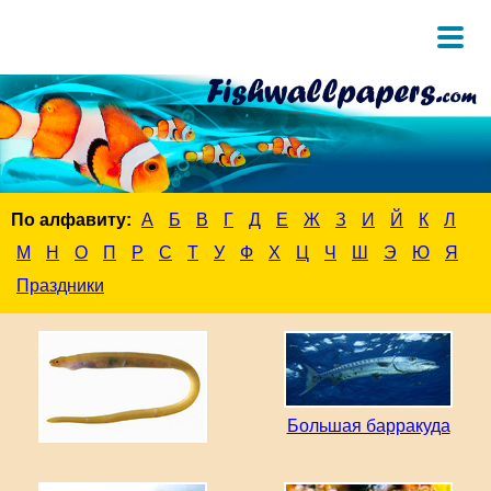
По алфавиту:
А
Б
В
Г
Д
Е
Ж
З
И
Й
К
Л
М
Н
О
П
Р
С
Т
У
Ф
Х
Ц
Ч
Ш
Э
Ю
Я
Праздники
Большая барракуда