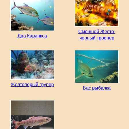
Смешной Желто-
Два Каранкса
черный троепер
Желтоперый групер
Бас рыбалка