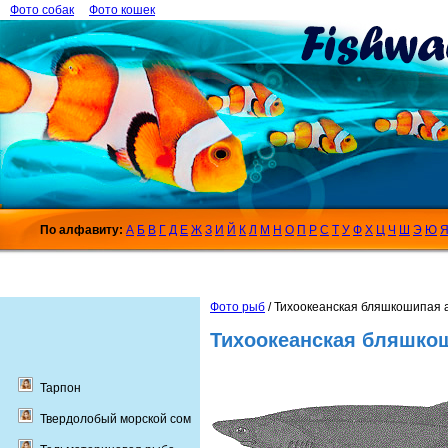
Фото собак
Фото кошек
По алфавиту:
А
Б
В
Г
Д
Е
Ж
З
И
Й
К
Л
М
Н
О
П
Р
С
Т
У
Ф
Х
Ц
Ч
Ш
Э
Ю
Фото рыб
/ Тихоокеанская бляшкошипая а
Тихоокеанская бляшкош
Тарпон
Твердолобый морской сом