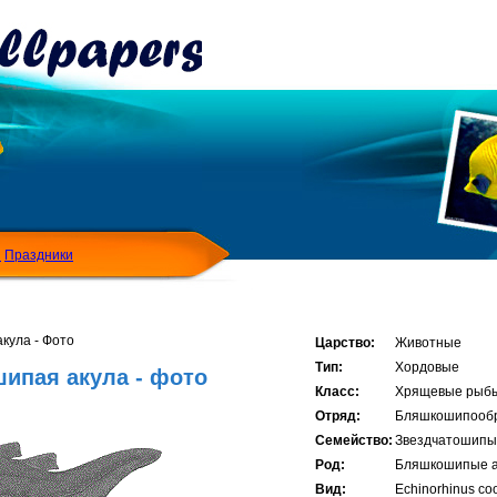
Я
Праздники
кула - Фото
Царство:
Животные
Тип:
Хордовые
ипая акула - фото
Класс:
Хрящевые рыб
Отряд:
Бляшкошипооб
Семейство:
Звездчатошипы
Род:
Бляшкошипые 
Вид:
Echinorhinus co