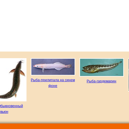
Рыба-прилипала на синем
Рыба-гардемарин
фоне
Обыкновенный
вьюн