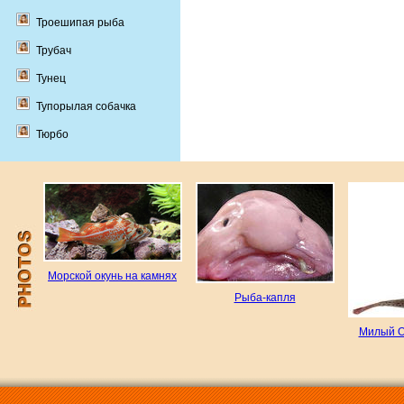
Троешипая рыба
Трубач
Тунец
Тупорылая собачка
Тюрбо
Морской окунь на камнях
Рыба-капля
Милый 