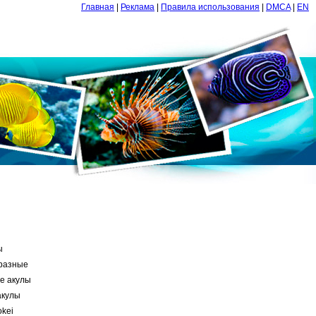
Главная
|
Реклама
|
Правила использования
|
DMCA
|
EN
ы
разные
е акулы
акулы
okei