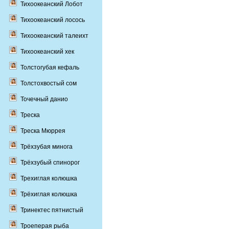
Тихоокеанский Лобот
Тихоокеанский лосось
Тихоокеанский талеихт
Тихоокеанский хек
Толстогубая кефаль
Толстохвостый сом
Точечный данио
Треска
Треска Мюррея
Трёхзубая минога
Трёхзубый спинорог
Трехиглая колюшка
Трёхиглая колюшка
Тринектес пятнистый
Троеперая рыба