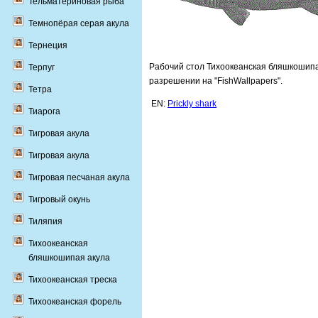
Тельматериновая рыба
Темнопёрая серая акула
Тернеция
Рабочий стол Тихоокеанская бляшкошипая
Терпуг
разрешении на "FishWallpapers".
Тетра
EN:
Prickly shark
Тиарога
Тигровая акула
Тигровая акула
Тигровая песчаная акула
Тигровый окунь
Тиляпия
Тихоокеанская
бляшкошипая акула
Тихоокеанская треска
Тихоокеанская форель