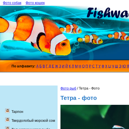
Фото собак
Фото кошек
По алфавиту:
А
Б
В
Г
Д
Е
Ж
З
И
Й
К
Л
М
Н
О
П
Р
С
Т
У
Ф
Х
Ц
Ч
Ш
Э
Ю
Фото рыб
/ Тетра - Фото
Тетра - фото
Тарпон
Твердолобый морской сом