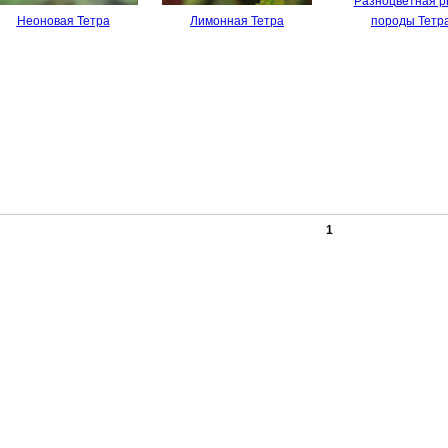
Разноцветная 
Неоновая Тетра
Лимонная Тетра
породы Тетр
1