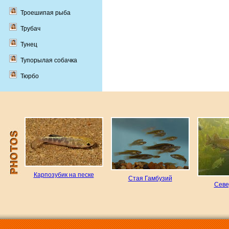
Троешипая рыба
Трубач
Тунец
Тупорылая собачка
Тюрбо
Карпозубик на песке
Стая Гамбузий
Севе