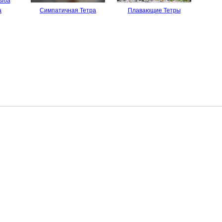
рыба
а
Симпатичная Тетра
Плавающие Тетры