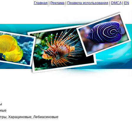
Главная
|
Реклама
|
Правила использования
|
DMCA
|
EN
ы
зные
етры, Харациновые, Лебиасиновые