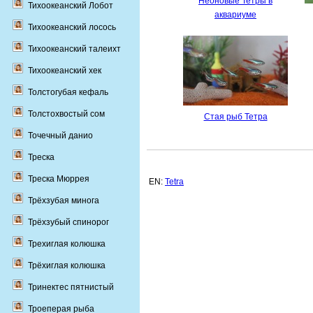
Неоновые Тетры в
Тихоокеанский Лобот
аквариуме
Тихоокеанский лосось
Тихоокеанский талеихт
Тихоокеанский хек
Толстогубая кефаль
Толстохвостый сом
Стая рыб Тетра
Точечный данио
Треска
Треска Мюррея
EN:
Tetra
Трёхзубая минога
Трёхзубый спинорог
Трехиглая колюшка
Трёхиглая колюшка
Тринектес пятнистый
Троеперая рыба