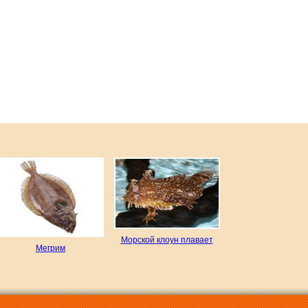
Морской клоун плавает
Мегрим