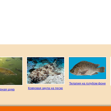
Тилапия на голубом фоне
Ковровая акула на песке
рная щука