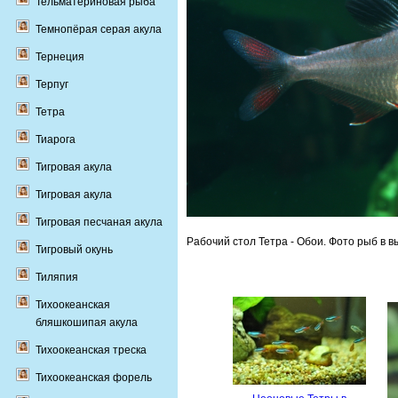
Тельматериновая рыба
Темнопёрая серая акула
Тернеция
Терпуг
Тетра
Тиарога
Тигровая акула
Тигровая акула
Тигровая песчаная акула
Рабочий стол Тетра - Обои. Фото рыб в в
Тигровый окунь
Тиляпия
Тихоокеанская
бляшкошипая акула
Тихоокеанская треска
Тихоокеанская форель