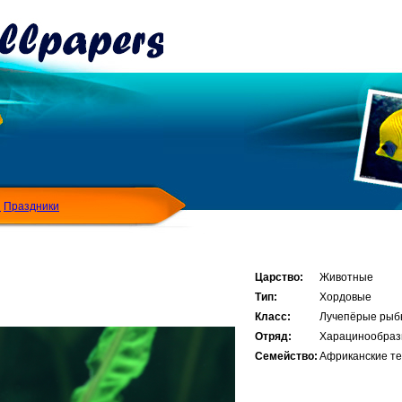
Я
Праздники
Царство:
Животные
Тип:
Хордовые
Класс:
Лучепёрые рыб
Отряд:
Харацинообра
Семейство:
Африканские т