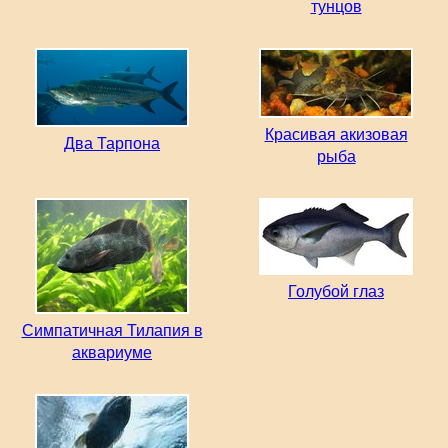
тунцов
Красивая акизовая
Два Тарпона
рыба
Голубой глаз
Симпатичная Тилапия в
аквариуме