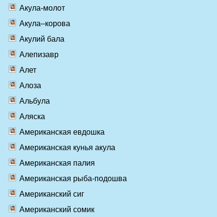
Акула-молот
Акула–корова
Акулий бала
Алепизавр
Алет
Алоза
Альбула
Аляска
Американская евдошка
Американская кунья акула
Американская палия
Американская рыба-подошва
Американский сиг
Американский сомик