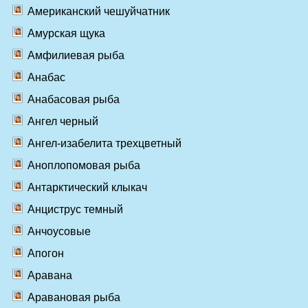
Американский чешуйчатник
Амурская щука
Амфилиевая рыба
Анабас
Анабасовая рыба
Ангел черный
Ангел-изабелита трехцветный
Аноплопомовая рыба
Антарктический клыкач
Анциструс темный
Анчоусовые
Апогон
Аравана
Аравановая рыба