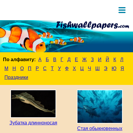
По алфавиту:
А
Б
В
Г
Д
Е
Ж
З
И
Й
К
Л
М
Н
О
П
Р
С
Т
У
Ф
Х
Ц
Ч
Ш
Э
Ю
Я
Праздники
Зубатка длинноносая
Стая обыкновенных