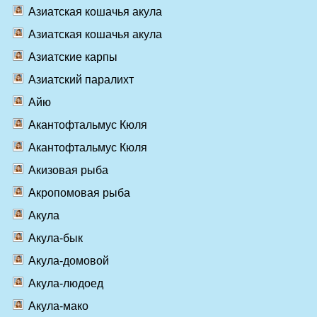
Азиатская кошачья акула
Азиатская кошачья акула
Азиатские карпы
Азиатский паралихт
Айю
Акантофтальмус Кюля
Акантофтальмус Кюля
Акизовая рыба
Акропомовая рыба
Акула
Акула-бык
Акула-домовой
Акула-людоед
Акула-мако