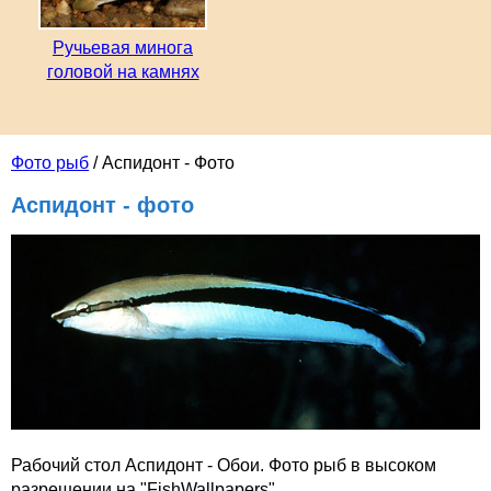
Ручьевая минога
головой на камнях
Фото рыб
/ Аспидонт - Фото
Аспидонт - фото
Рабочий стол Аспидонт - Обои. Фото рыб в высоком
разрешении на "FishWallpapers".