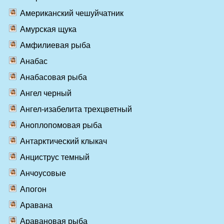
Американский чешуйчатник
Амурская щука
Амфилиевая рыба
Анабас
Анабасовая рыба
Ангел черный
Ангел-изабелита трехцветный
Аноплопомовая рыба
Антарктический клыкач
Анциструс темный
Анчоусовые
Апогон
Аравана
Аравановая рыба