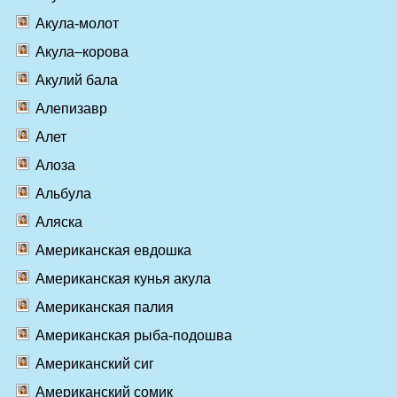
Акула-молот
Акула–корова
Акулий бала
Алепизавр
Алет
Алоза
Альбула
Аляска
Американская евдошка
Американская кунья акула
Американская палия
Американская рыба-подошва
Американский сиг
Американский сомик