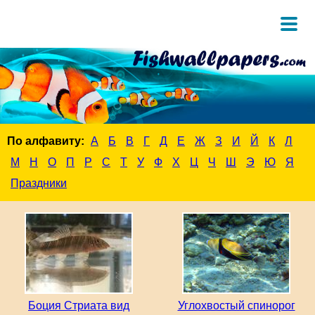
По алфавиту:
А
Б
В
Г
Д
Е
Ж
З
И
Й
К
Л
М
Н
О
П
Р
С
Т
У
Ф
Х
Ц
Ч
Ш
Э
Ю
Я
Праздники
Боция Стриата вид
Углохвостый спинорог