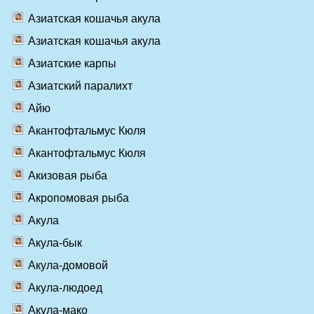
Азиатская кошачья акула
Азиатская кошачья акула
Азиатские карпы
Азиатский паралихт
Айю
Акантофтальмус Кюля
Акантофтальмус Кюля
Акизовая рыба
Акропомовая рыба
Акула
Акула-бык
Акула-домовой
Акула-людоед
Акула-мако