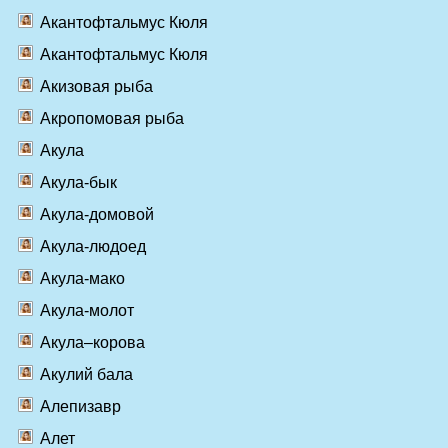
Акантофтальмус Кюля
Акантофтальмус Кюля
Акизовая рыба
Акропомовая рыба
Акула
Акула-бык
Акула-домовой
Акула-людоед
Акула-мако
Акула-молот
Акула–корова
Акулий бала
Алепизавр
Алет