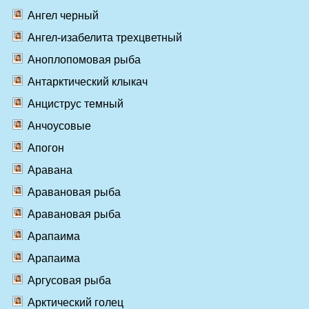
Ангел черный
Ангел-изабелита трехцветный
Аноплопомовая рыба
Антарктический клыкач
Анциструс темный
Анчоусовые
Апогон
Аравана
Аравановая рыба
Аравановая рыба
Арапаима
Арапаима
Аргусовая рыба
Арктический голец