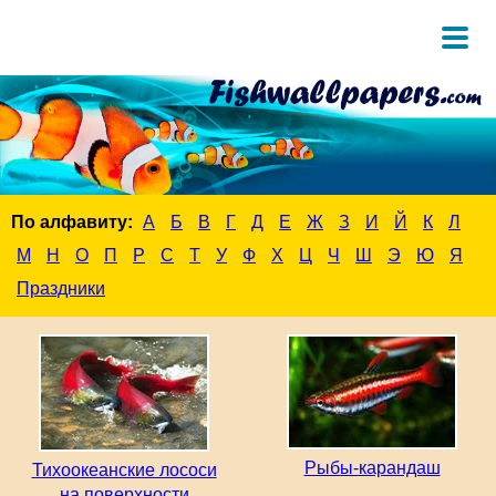
По алфавиту:
А
Б
В
Г
Д
Е
Ж
З
И
Й
К
Л
М
Н
О
П
Р
С
Т
У
Ф
Х
Ц
Ч
Ш
Э
Ю
Я
Праздники
Рыбы-карандаш
Тихоокеанские лососи
на поверхности