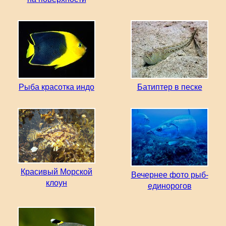
Рыба красотка индо
Батиптер в песке
Красивый Морской
Вечернее фото рыб-
клоун
единорогов