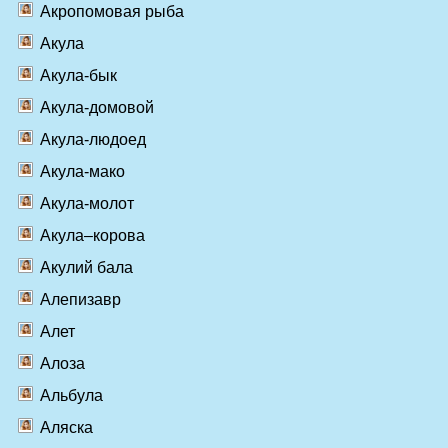
Акропомовая рыба
Акула
Акула-бык
Акула-домовой
Акула-людоед
Акула-мако
Акула-молот
Акула–корова
Акулий бала
Алепизавр
Алет
Алоза
Альбула
Аляска