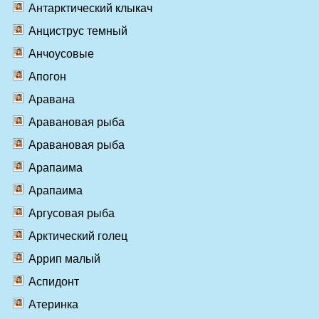
Антарктический клыкач
Анциструс темный
Анчоусовые
Апогон
Аравана
Аравановая рыба
Аравановая рыба
Арапаима
Арапаима
Аргусовая рыба
Арктический голец
Аррип малый
Аспидонт
Атеринка