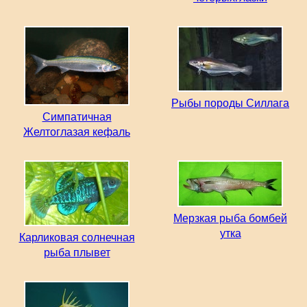
Рыбы породы Силлага
Симпатичная
Желтоглазая кефаль
Мерзкая рыба бомбей
утка
Карликовая солнечная
рыба плывет