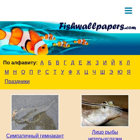
По алфавиту:
А
Б
В
Г
Д
Е
Ж
З
И
Й
К
Л
М
Н
О
П
Р
С
Т
У
Ф
Х
Ц
Ч
Ш
Э
Ю
Я
Праздники
Лицо рыбы
Симпатичный гимнакант
четерыхглазки