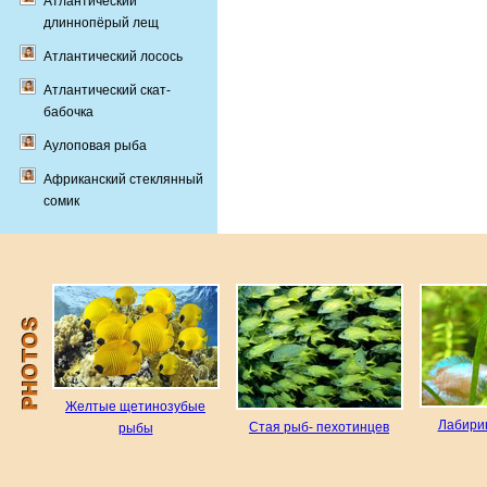
Атлантический
длиннопёрый лещ
Атлантический лосось
Атлантический скат-
бабочка
Аулоповая рыба
Африканский стеклянный
сомик
Желтые щетинозубые
Лабири
Стая рыб- пехотинцев
рыбы