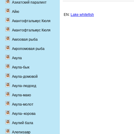
Азиатский паралихт
Айю
EN:
Lake whitefish
Акантофтальмус Кюля
Акантофтальмус Кюля
Акизовая рыба
Акропомовая рыба
Акула
Акула-бык
Акула-домовой
Акула-людоед
Акула-мако
Акула-молот
Акула–корова
Акулий бала
Алепизавр