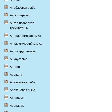
Анабас
Анабасовая рыба
Ангел черный
Ангел-изабелита
трехцветный
Аноплопомовая рыба
Антарктический клыкач
Анциструс темный
Анчоусовые
Апогон
Аравана
Аравановая рыба
Аравановая рыба
Арапаима
Арапаима