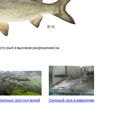
Фото рыб в высоком разрешении на
зерные сиги под водой
Озерный сига в аквариуме