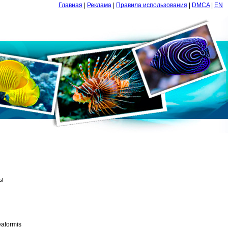
Главная
|
Реклама
|
Правила использования
|
DMCA
|
EN
ы
aformis