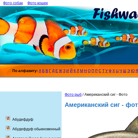
Фото собак
Фото кошек
По алфавиту:
А
Б
В
Г
Д
Е
Ж
З
И
Й
К
Л
М
Н
О
П
Р
С
Т
У
Ф
Х
Ц
Ч
Ш
Э
Ю
Фото рыб
/ Американский сиг - Фото
Американский сиг - фо
Абудефдуф
Абудефдуф обыкновенный