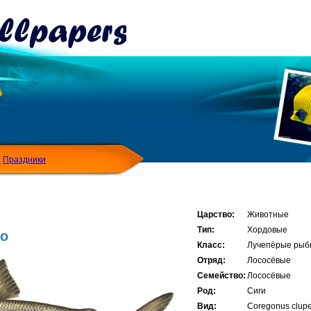
Я
Праздники
Царство:
Животные
Тип:
Хордовые
то
Класс:
Лучепёрые рыб
Отряд:
Лососёвые
Семейство:
Лососёвые
Род:
Сиги
Вид:
Coregonus clupe