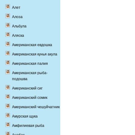
Алет
Алоза
Альбула
Аляска
Американская евдошка
Американская кунья акула
Американская палия
Американская рыба-
подошва
Американский сиг
Американский сомик
Американский чешуйчатник
Амурская щука
Амфилиевая рыба