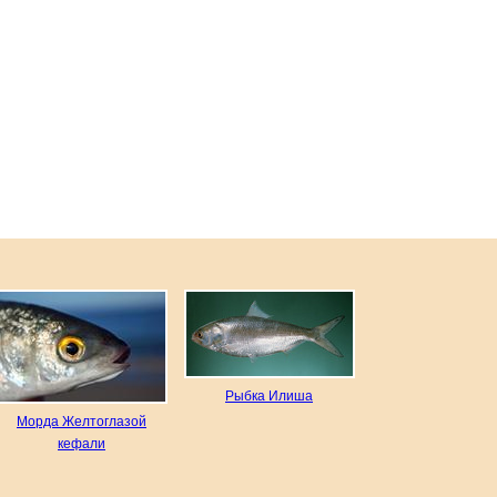
Рыбка Илиша
Морда Желтоглазой
кефали