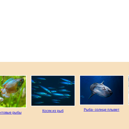
Рыба- солнце плывет
Косяк из рыб
нтовые рыбы