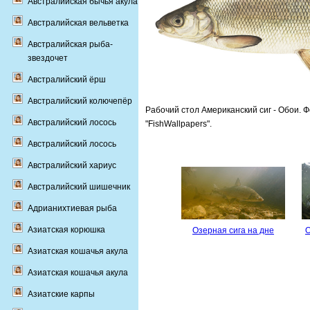
Австралийская бычья акула
Австралийская вельветка
Австралийская рыба-
звездочет
Австралийский ёрш
Австралийский колючепёр
Рабочий стол Американский сиг - Обои. 
Австралийский лосось
"FishWallpapers".
Австралийский лосось
Австралийский хариус
Австралийский шишечник
Адрианихтиевая рыба
Азиатская корюшка
Озерная сига на дне
О
Азиатская кошачья акула
Азиатская кошачья акула
Азиатские карпы