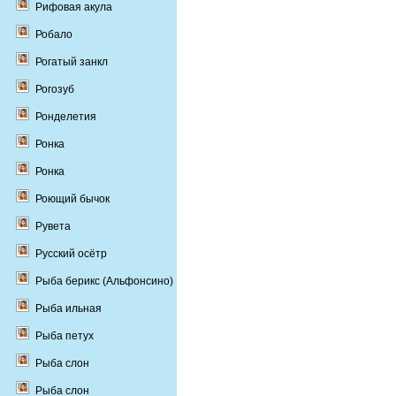
Рифовая акула
Робало
Рогатый занкл
Рогозуб
Ронделетия
Ронка
Ронка
Роющий бычок
Рувета
Русский осётр
Рыба берикс (Альфонсино)
Рыба ильная
Рыба петух
Рыба слон
Рыба слон