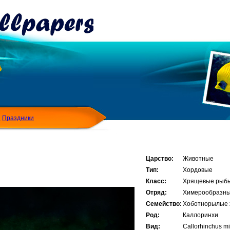
Я
Праздники
Царство:
Животные
Тип:
Хордовые
Класс:
Хрящевые рыб
Отряд:
Химерообразн
Семейство:
Хоботнорылые
Род:
Каллоринхи
Вид:
Callorhinchus mil