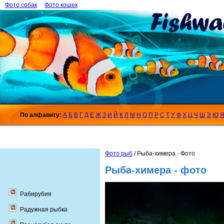
Фото собак
Фото кошек
По алфавиту:
А
Б
В
Г
Д
Е
Ж
З
И
Й
К
Л
М
Н
О
П
Р
С
Т
У
Ф
Х
Ц
Ч
Ш
Э
Ю
Фото рыб
/ Рыба-химера - Фото
Рыба-химера - фото
Рабирубия
Радужная рыбка