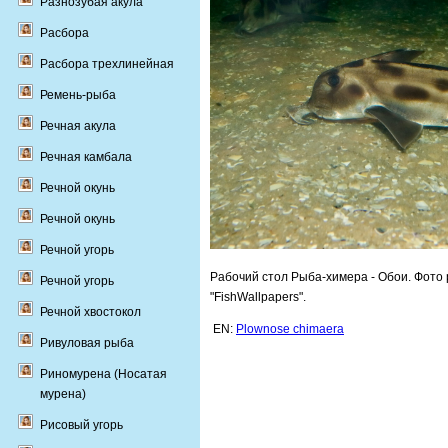
Разнозубая акула
Расбора
Расбора трехлинейная
Ремень-рыба
Речная акула
Речная камбала
Речной окунь
Речной окунь
Речной угорь
Рабочий стол Рыба-химера - Обои. Фото
Речной угорь
"FishWallpapers".
Речной хвостокол
EN:
Plownose chimaera
Ривуловая рыба
Риномурена (Носатая
мурена)
Рисовый угорь