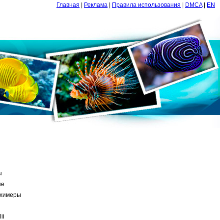
Главная
|
Реклама
|
Правила использования
|
DMCA
|
EN
ы
ые
 химеры
ii