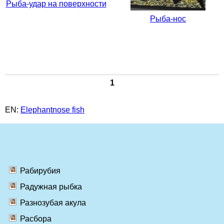
Рыба-удар на поверхности
Рыба-нос
1
EN:
Elephantnose fish
Рабирубия
Радужная рыбка
Разнозубая акула
Расбора