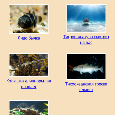
Тигровая акула смотрит
Лицо бычка
на вас
Колюшка длиннорылая
Тихоокеанская треска
плавает
плывет