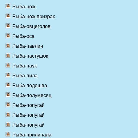
Рыба-нож
Рыба-нож призрак
Рыба-овцеголов
Рыба-оса
Рыба-павлин
Рыба-пастушок
Рыба-паук
Рыба-пила
Рыба-подошва
Рыба-полумесяц
Рыба-попугай
Рыба-попугай
Рыба-попугай
Рыба-прилипала