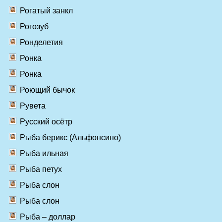
Рогатый занкл
Рогозуб
Ронделетия
Ронка
Ронка
Роющий бычок
Рувета
Русский осётр
Рыба берикс (Альфонсино)
Рыба ильная
Рыба петух
Рыба слон
Рыба слон
Рыба – доллар