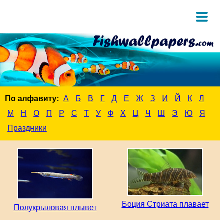
По алфавиту:
А
Б
В
Г
Д
Е
Ж
З
И
Й
К
Л
М
Н
О
П
Р
С
Т
У
Ф
Х
Ц
Ч
Ш
Э
Ю
Я
Праздники
Боция Стриата плавает
Полукрыловая плывет