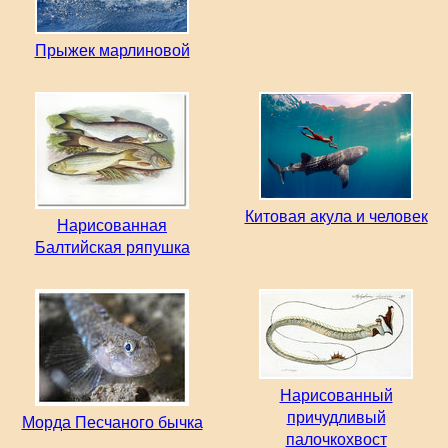
Прыжек марлиновой
Китовая акула и человек
Нарисованная
Балтийская ряпушка
Нарисованный
причудливый
Морда Песчаного бычка
палочкохвост