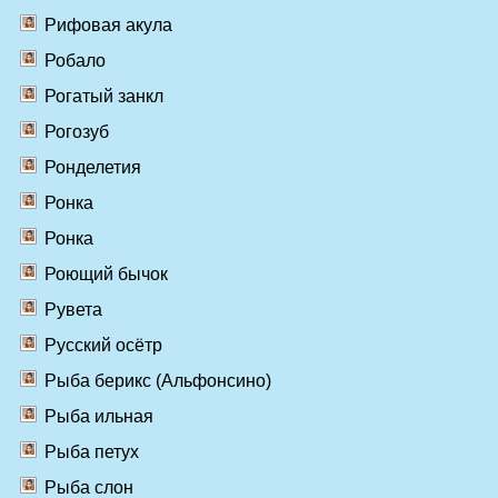
Рифовая акула
Робало
Рогатый занкл
Рогозуб
Ронделетия
Ронка
Ронка
Роющий бычок
Рувета
Русский осётр
Рыба берикс (Альфонсино)
Рыба ильная
Рыба петух
Рыба слон