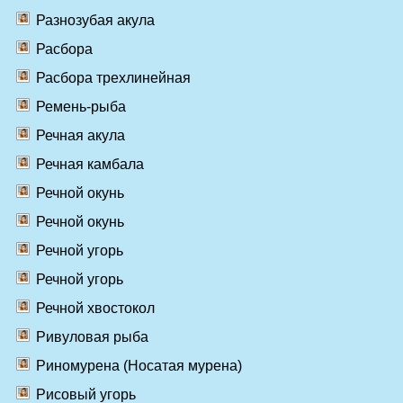
Разнозубая акула
Расбора
Расбора трехлинейная
Ремень-рыба
Речная акула
Речная камбала
Речной окунь
Речной окунь
Речной угорь
Речной угорь
Речной хвостокол
Ривуловая рыба
Риномурена (Носатая мурена)
Рисовый угорь