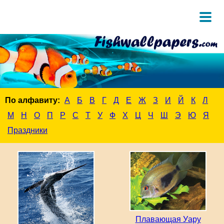
По алфавиту:
А
Б
В
Г
Д
Е
Ж
З
И
Й
К
Л
М
Н
О
П
Р
С
Т
У
Ф
Х
Ц
Ч
Ш
Э
Ю
Я
Праздники
Плавающая Уару