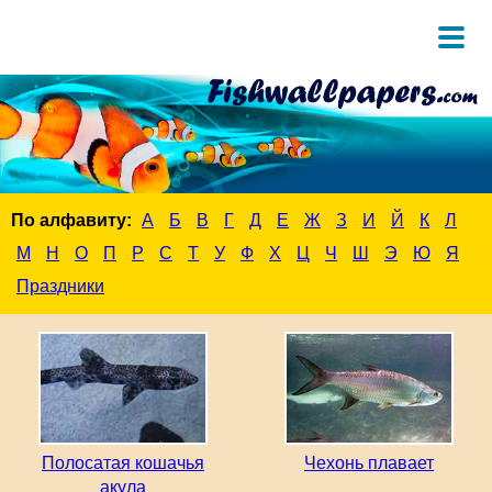
По алфавиту:
А
Б
В
Г
Д
Е
Ж
З
И
Й
К
Л
М
Н
О
П
Р
С
Т
У
Ф
Х
Ц
Ч
Ш
Э
Ю
Я
Праздники
Полосатая кошачья
Чехонь плавает
акула