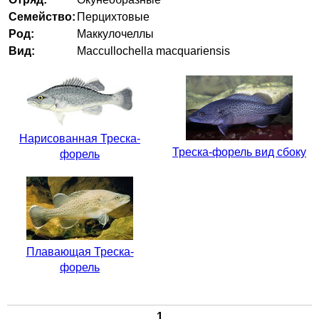
Семейство:
Перцихтовые
Род:
Маккулочеллы
Вид:
Maccullochella macquariensis
Нарисованная Треска-
Треска-форель вид сбоку
форель
Плавающая Треска-
форель
1