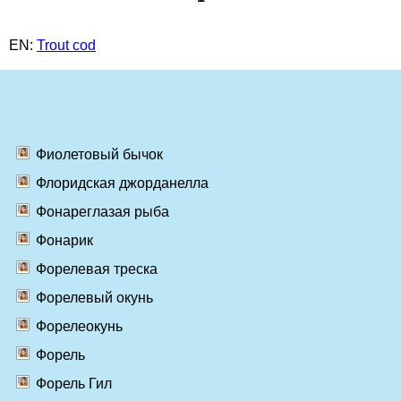
EN:
Trout cod
Фиолетовый бычок
Флоридская джорданелла
Фонареглазая рыба
Фонарик
Форелевая треска
Форелевый окунь
Форелеокунь
Форель
Форель Гил