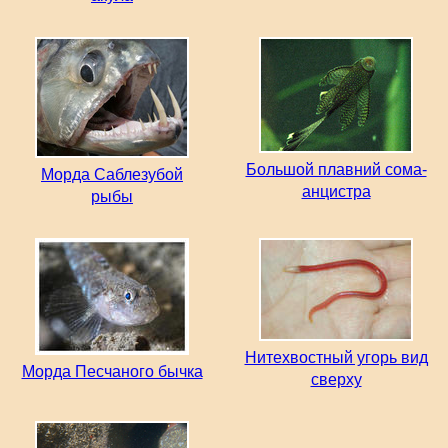
Большой плавний сома-
Морда Саблезубой
анцистра
рыбы
Нитехвостный угорь вид
Морда Песчаного бычка
сверху