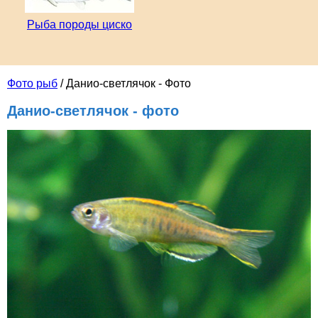
Рыба породы циско
Фото рыб
/ Данио-светлячок - Фото
Данио-светлячок - фото