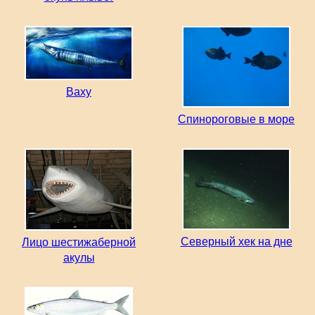
Ваху
Спинороговые в море
Северный хек на дне
Лицо шестижаберной
акулы