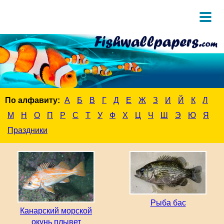
По алфавиту:
А
Б
В
Г
Д
Е
Ж
З
И
Й
К
Л
М
Н
О
П
Р
С
Т
У
Ф
Х
Ц
Ч
Ш
Э
Ю
Я
Праздники
Рыба бас
Канарский морской
окунь плывет