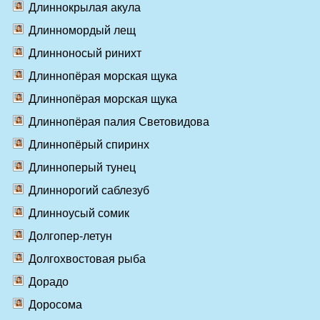
Длиннокрылая акула
Длинномордый лещ
Длинноносый ринихт
Длиннопёрая морская щука
Длиннопёрая морская щука
Длиннопёрая палия Световидова
Длиннопёрый спиринх
Длинноперый тунец
Длиннорогий саблезуб
Длинноусый сомик
Долгопер-летун
Долгохвостовая рыба
Дорадо
Доросома