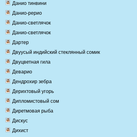
Данио тинвини
Данио-рерио
Данио-светлячок
Данио-светлячок
Дартер
Двуусый индийский стеклянный сомик
Двуцветная гила
Деварио
Дендрохир зебра
Дерихтовый угорь
Дипломистовый сом
Диретмовая рыба
Дискус
Дихист