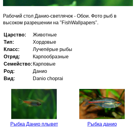
Рабочий стол Данио-светлячок - Обои. Фото рыб в
высоком разрешении на "FishWallpapers".
Царство:
Животные
Тип:
Хордовые
Класс:
Лучепёрые рыбы
Отряд:
Карпообразные
Семейство:
Карповые
Род:
Данио
Вид:
Danio choprai
Рыбка Данио плывет
Рыбка данио