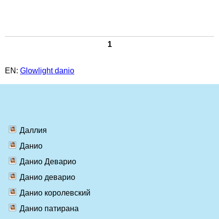
1
EN:
Glowlight danio
Даллия
Данио
Данио Деварио
Данио деварио
Данио королевский
Данио патирана