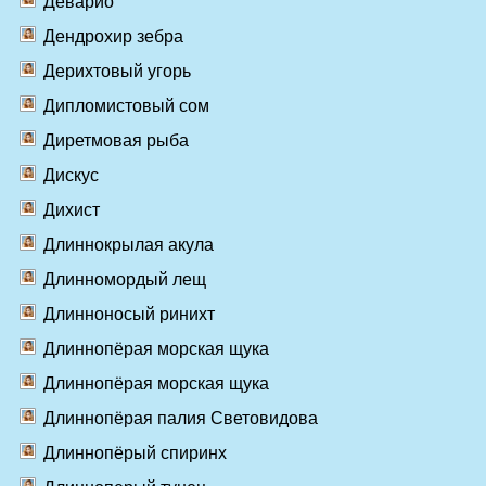
Деварио
Дендрохир зебра
Дерихтовый угорь
Дипломистовый сом
Диретмовая рыба
Дискус
Дихист
Длиннокрылая акула
Длинномордый лещ
Длинноносый ринихт
Длиннопёрая морская щука
Длиннопёрая морская щука
Длиннопёрая палия Световидова
Длиннопёрый спиринх