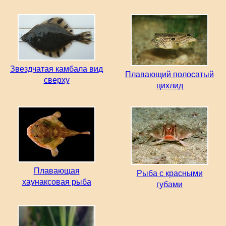
Звездчатая камбала вид
Плавающий полосатый
сверху
цихлид
Плавающая
Рыба с красными
хаунаксовая рыба
губами