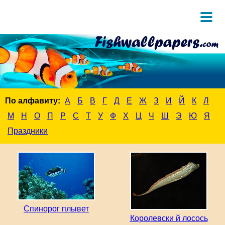
По алфавиту:
А
Б
В
Г
Д
Е
Ж
З
И
Й
К
Л
М
Н
О
П
Р
С
Т
У
Ф
Х
Ц
Ч
Ш
Э
Ю
Я
Праздники
Спинорог плывет
Королевски й лосось