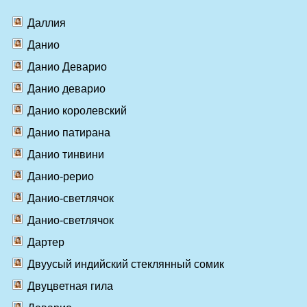
Даллия
Данио
Данио Деварио
Данио деварио
Данио королевский
Данио патирана
Данио тинвини
Данио-рерио
Данио-светлячок
Данио-светлячок
Дартер
Двуусый индийский стеклянный сомик
Двуцветная гила