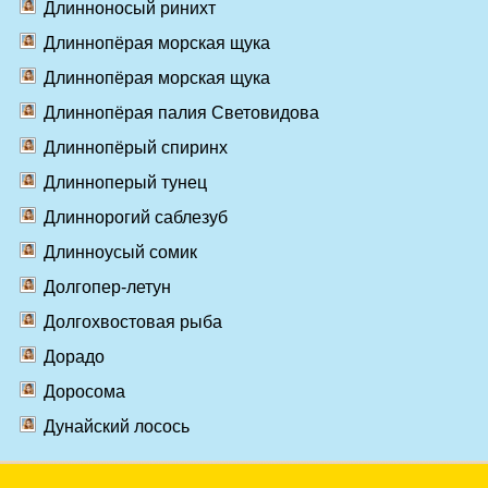
Длинноносый ринихт
Длиннопёрая морская щука
Длиннопёрая морская щука
Длиннопёрая палия Световидова
Длиннопёрый спиринх
Длинноперый тунец
Длиннорогий саблезуб
Длинноусый сомик
Долгопер-летун
Долгохвостовая рыба
Дорадо
Доросома
Дунайский лосось