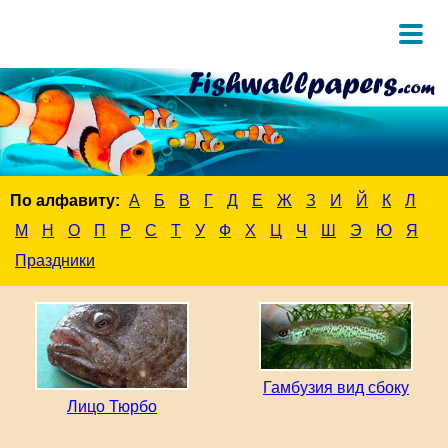
По алфавиту:
А
Б
В
Г
Д
Е
Ж
З
И
Й
К
Л
М
Н
О
П
Р
С
Т
У
Ф
Х
Ц
Ч
Ш
Э
Ю
Я
Праздники
Гамбузия вид сбоку
Лицо Тюрбо