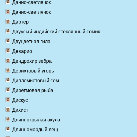
Данио-светлячок
Данио-светлячок
Дартер
Двуусый индийский стеклянный сомик
Двуцветная гила
Деварио
Дендрохир зебра
Дерихтовый угорь
Дипломистовый сом
Диретмовая рыба
Дискус
Дихист
Длиннокрылая акула
Длинномордый лещ