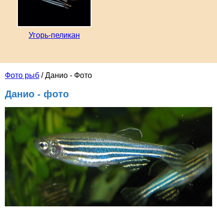
Угорь-пеликан
Фото рыб
/ Данио - Фото
Данио - фото