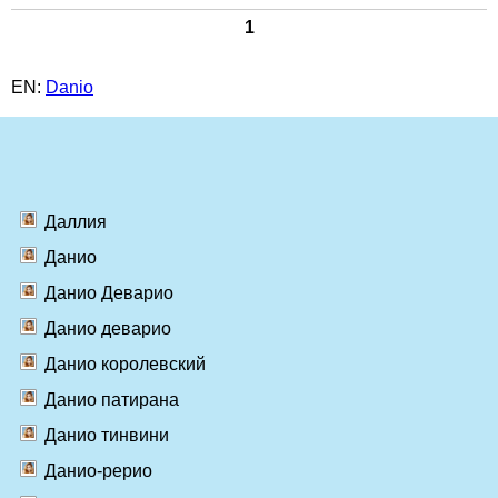
1
EN:
Danio
Даллия
Данио
Данио Деварио
Данио деварио
Данио королевский
Данио патирана
Данио тинвини
Данио-рерио