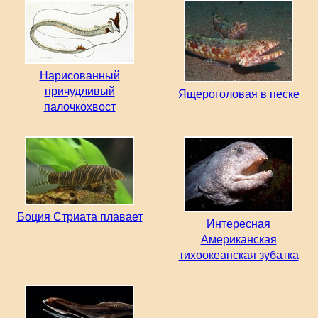
Нарисованный
причудливый
Ящероголовая в песке
палочкохвост
Боция Стриата плавает
Интересная
Американская
тихоокеанская зубатка