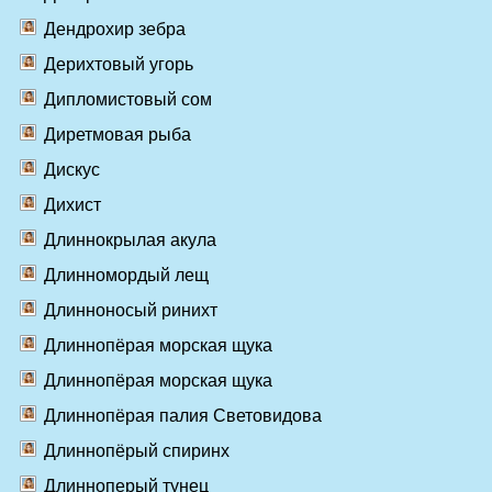
Дендрохир зебра
Дерихтовый угорь
Дипломистовый сом
Диретмовая рыба
Дискус
Дихист
Длиннокрылая акула
Длинномордый лещ
Длинноносый ринихт
Длиннопёрая морская щука
Длиннопёрая морская щука
Длиннопёрая палия Световидова
Длиннопёрый спиринх
Длинноперый тунец