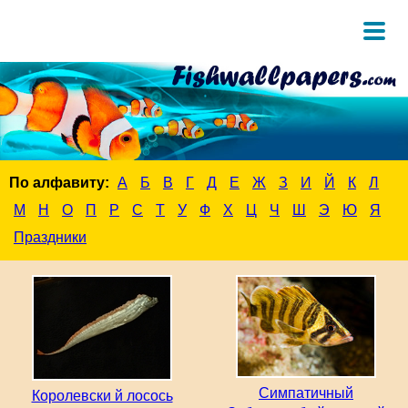
По алфавиту:
А
Б
В
Г
Д
Е
Ж
З
И
Й
К
Л
М
Н
О
П
Р
С
Т
У
Ф
Х
Ц
Ч
Ш
Э
Ю
Я
Праздники
Симпатичный
Королевски й лосось