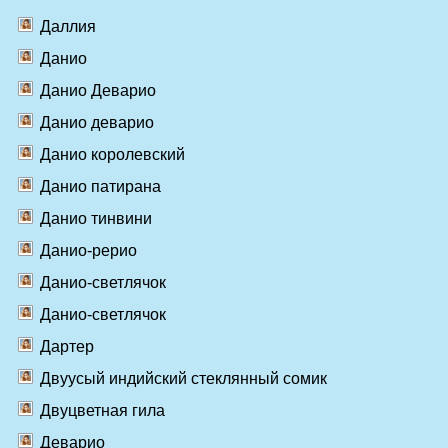
Даллия
Данио
Данио Деварио
Данио деварио
Данио королевский
Данио патирана
Данио тинвини
Данио-рерио
Данио-светлячок
Данио-светлячок
Дартер
Двуусый индийский стеклянный сомик
Двуцветная гила
Деварио