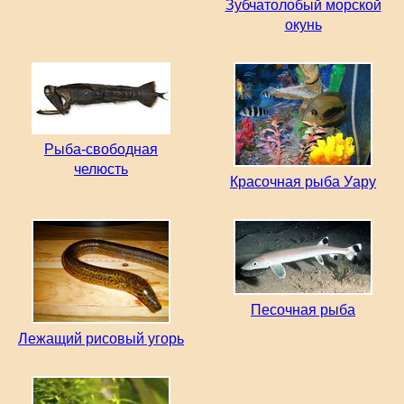
Зубчатолобый морской
окунь
Рыба-свободная
челюсть
Красочная рыба Уару
Песочная рыба
Лежащий рисовый угорь