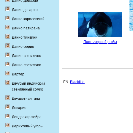
Данио Деварио
Данио деварио
Данио королевский
Данио патирана
Данио тинвини
Пасть черной рыбы
Данио-рерио
Данио-светлячок
Данио-светлячок
Дартер
EN:
Blackfish
Двуусый индийский
стеклянный сомик
Двуцветная гила
Деварио
Дендрохир зебра
Дерихтовый угорь