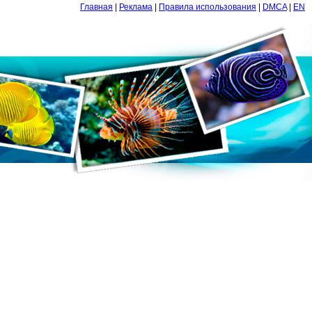
Главная
|
Реклама
|
Правила использования
|
DMCA
|
EN