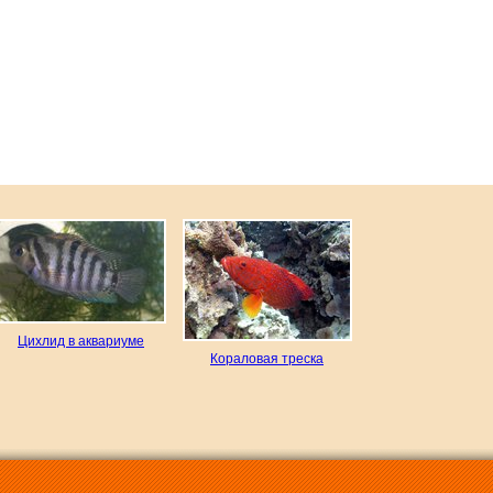
Цихлид в аквариуме
Кораловая треска