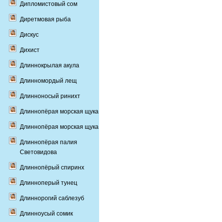
Дипломистовый сом
Диретмовая рыба
Дискус
Дихист
Длиннокрылая акула
Длинномордый лещ
Длинноносый ринихт
Длиннопёрая морская щука
Длиннопёрая морская щука
Длиннопёрая палия
Световидова
Длиннопёрый спиринх
Длинноперый тунец
Длиннорогий саблезуб
Длинноусый сомик