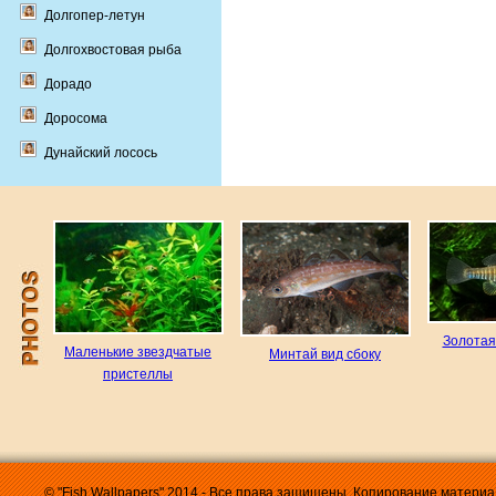
Долгопер-летун
Долгохвостовая рыба
Дорадо
Доросома
Дунайский лосось
Золотая
Маленькие звездчатые
Минтай вид сбоку
пристеллы
© "Fish Wallpapers" 2014 - Все права защищены. Копирование матери