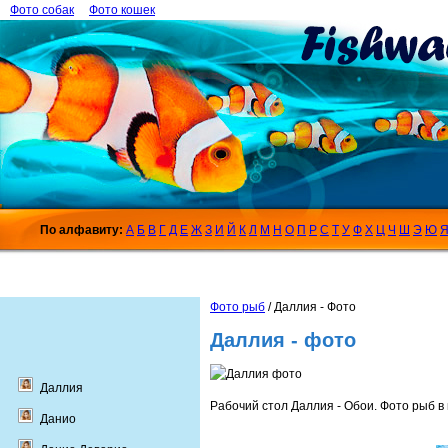
Фото собак
Фото кошек
По алфавиту:
А
Б
В
Г
Д
Е
Ж
З
И
Й
К
Л
М
Н
О
П
Р
С
Т
У
Ф
Х
Ц
Ч
Ш
Э
Ю
Фото рыб
/ Даллия - Фото
Даллия - фото
Даллия
Рабочий стол Даллия - Обои. Фото рыб в 
Данио