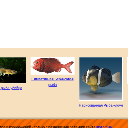
Симпатичная Бериксовая
рыба
 рыба-убийца
Нарисованная Рыба-клоун
алов и изображений - только с разрешения редакции сайта
Фото рыб
.