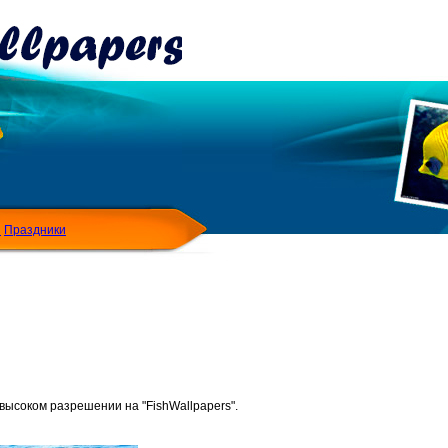
Я
Праздники
высоком разрешении на "FishWallpapers".