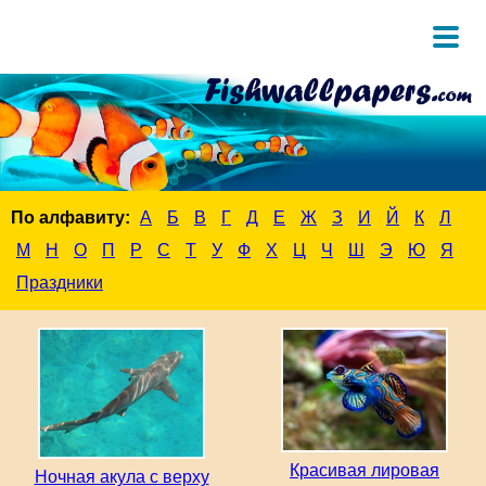
По алфавиту:
А
Б
В
Г
Д
Е
Ж
З
И
Й
К
Л
М
Н
О
П
Р
С
Т
У
Ф
Х
Ц
Ч
Ш
Э
Ю
Я
Праздники
Красивая лировая
Ночная акула с верху