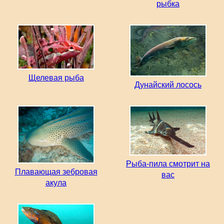
рыбка
Щелевая рыба
Дунайский лосось
Рыба-пила смотрит на
Плавающая зебровая
вас
акула