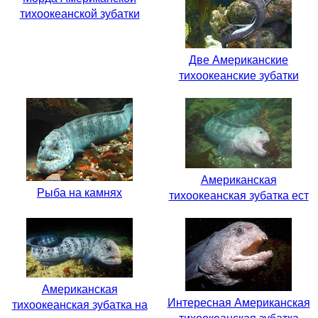
тихоокеанской зубатки
Две Американские
тихоокеанские зубатки
Американская
Рыба на камнях
тихоокеанская зубатка ест
Американская
Интересная Американская
тихоокеанская зубатка на