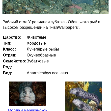
Рабочий стол Угревидная зубатка - Обои. Фото рыб в
высоком разрешении на "FishWallpapers".
Царство:
Животные
Тип:
Хордовые
Класс:
Лучепёрые рыбы
Отряд:
Окунеобразные
Семейство:
Зубатковые
Род:
Вид:
Anarrhichthys ocellatus
Морда Американской