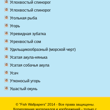
Углохвостый спинорог
Углохвостый спинорог
Угольная рыба
Угорь
Угревидная зубатка
Угрехвостый сом
Удильщикообразный (морской черт)
Усатая акула-нянька
Усатая собачья акула
Усач
Утконосый угорь
Ушастый окунь
© "Fish Wallpapers" 2014 - Все права защищены.
Копирование материалов и изображений - только с