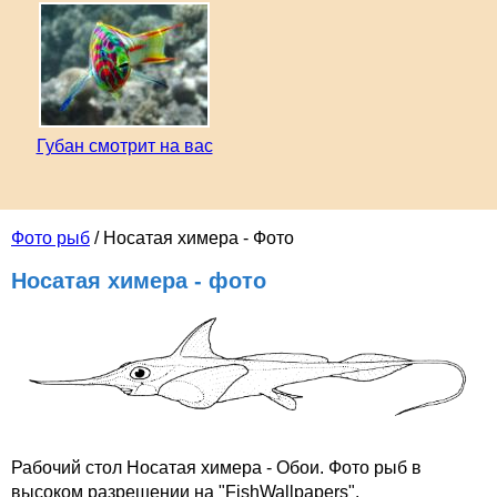
Губан смотрит на вас
Фото рыб
/ Носатая химера - Фото
Носатая химера - фото
Рабочий стол Носатая химера - Обои. Фото рыб в
высоком разрешении на "FishWallpapers".