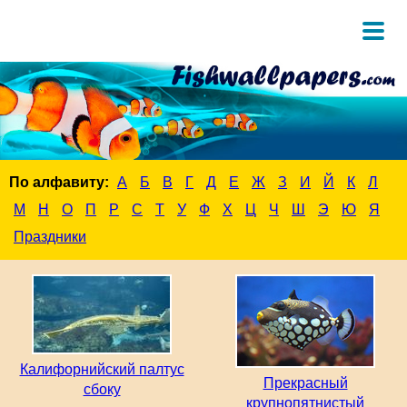
По алфавиту:
А
Б
В
Г
Д
Е
Ж
З
И
Й
К
Л
М
Н
О
П
Р
С
Т
У
Ф
Х
Ц
Ч
Ш
Э
Ю
Я
Праздники
Калифорнийский палтус
Прекрасный
сбоку
крупнопятнистый