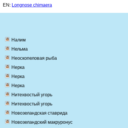
EN:
Longnose chimaera
Налим
Нельма
Неоскопеловая рыба
Нерка
Нерка
Нерка
Нитехвостый угорь
Нитехвостый угорь
Новозеландская ставрида
Новозеландский макруронус