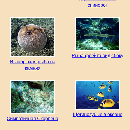
спинорог
Рыба-флейта вид сбоку
Иглобрюхая рыба на
камнях
Щетинозубые в океане
Симпатичная Скорпена