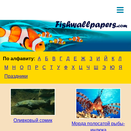
По алфавиту:
А
Б
В
Г
Д
Е
Ж
З
И
Й
К
Л
М
Н
О
П
Р
С
Т
У
Ф
Х
Ц
Ч
Ш
Э
Ю
Я
Праздники
Оливковый сомик
Морда полосатой рыбы-
индюка