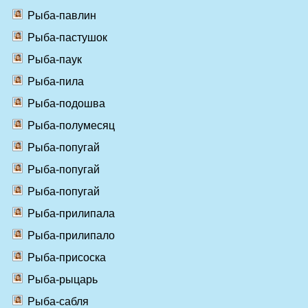
Рыба-павлин
Рыба-пастушок
Рыба-паук
Рыба-пила
Рыба-подошва
Рыба-полумесяц
Рыба-попугай
Рыба-попугай
Рыба-попугай
Рыба-прилипала
Рыба-прилипало
Рыба-присоска
Рыба-рыцарь
Рыба-сабля