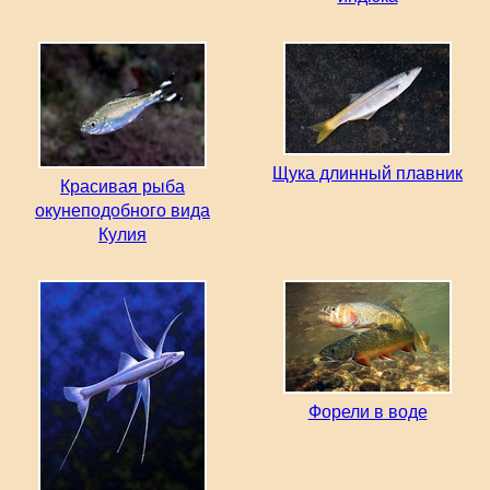
Щука длинный плавник
Красивая рыба
окунеподобного вида
Кулия
Форели в воде