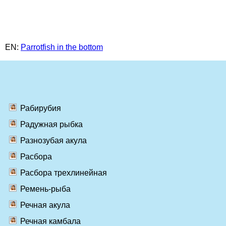
EN:
Parrotfish in the bottom
Рабирубия
Радужная рыбка
Разнозубая акула
Расбора
Расбора трехлинейная
Ремень-рыба
Речная акула
Речная камбала