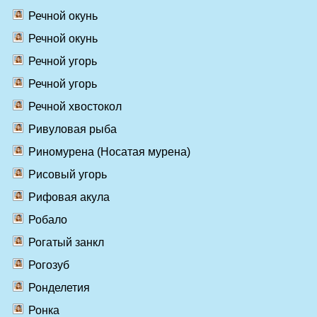
Речной окунь
Речной окунь
Речной угорь
Речной угорь
Речной хвостокол
Ривуловая рыба
Риномурена (Носатая мурена)
Рисовый угорь
Рифовая акула
Робало
Рогатый занкл
Рогозуб
Ронделетия
Ронка