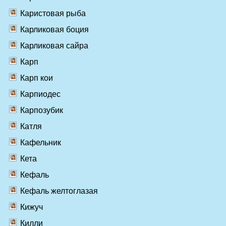
Каристовая рыба
Карликовая боция
Карликовая сайра
Карп
Карп кои
Карпиодес
Карпозубик
Катля
Кафельник
Кета
Кефаль
Кефаль желтоглазая
Кижуч
Килли