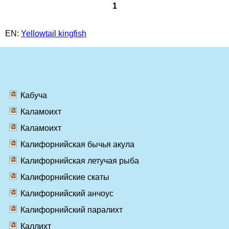
1
EN:
Yellowtail kingfish
Кабуча
Каламоихт
Каламоихт
Калифорнийская бычья акула
Калифорнийская летучая рыба
Калифорнийские скаты
Калифорнийский анчоус
Калифорнийский паралихт
Каллихт