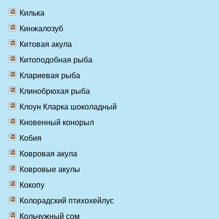
Килька
Кинжалозуб
Китовая акула
Китоподобная рыба
Клариевая рыба
Клинобрюхая рыба
Клоун Кларка шоколадный
Кновенный конорыл
Кобия
Ковровая акула
Ковровые акулы
Кокопу
Колорадский птихохейлус
Кольчужный сом