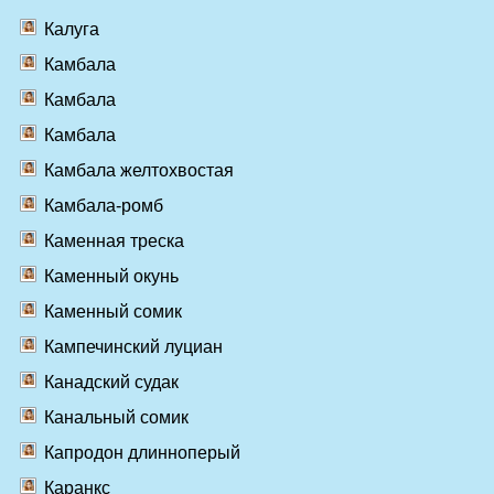
Калуга
Камбала
Камбала
Камбала
Камбала желтохвостая
Камбала-ромб
Каменная треска
Каменный окунь
Каменный сомик
Кампечинский луциан
Канадский судак
Канальный сомик
Капродон длинноперый
Каранкс