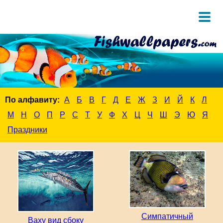
По алфавиту:
А
Б
В
Г
Д
Е
Ж
З
И
Й
К
Л
М
Н
О
П
Р
С
Т
У
Ф
Х
Ц
Ч
Ш
Э
Ю
Я
Праздники
Симпатичный
Ваху вид сбоку