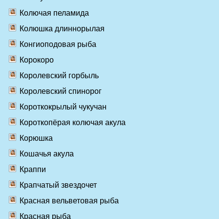
Колючая пеламида
Колюшка длиннорылая
Конгиоподовая рыба
Корокоро
Королевский горбыль
Королевский спинорог
Короткокрылый чукучан
Короткопёрая колючая акула
Корюшка
Кошачья акула
Краппи
Крапчатый звездочет
Красная вельветовая рыба
Красная рыба