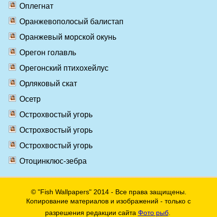
Оплегнат
Оранжевополосый балистап
Оранжевый морской окунь
Орегон голавль
Орегонский птихохейлус
Орляковый скат
Осетр
Острохвостый угорь
Острохвостый угорь
Острохвостый угорь
Отоцинклюс-зебра
© "Fish Wallpapers" 2014 - Все права защищены.
Копирование материалов и изображений - только с
разрешения редакции сайта
Фото рыб
.