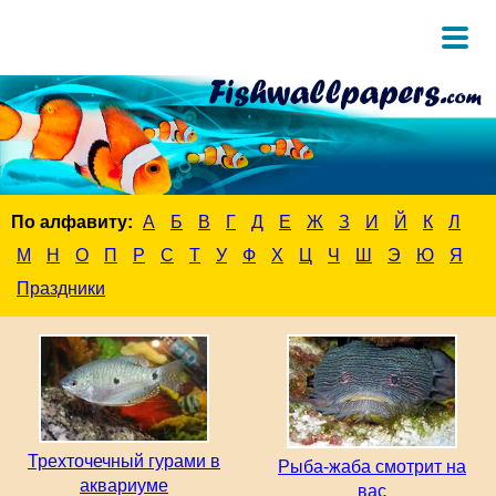
По алфавиту:
А
Б
В
Г
Д
Е
Ж
З
И
Й
К
Л
М
Н
О
П
Р
С
Т
У
Ф
Х
Ц
Ч
Ш
Э
Ю
Я
Праздники
Трехточечный гурами в
Рыба-жаба смотрит на
аквариуме
вас