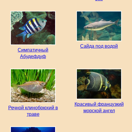
Сайда под водой
Симпатичный
Абудефдуф
Красивый французкий
Речной клинобрюхий в
морской ангел
траве