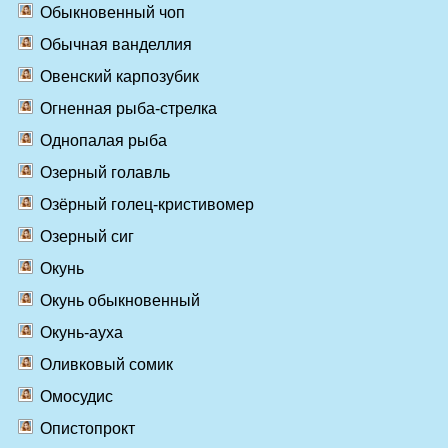
Обыкновенный чоп
Обычная ванделлия
Овенский карпозубик
Огненная рыба-стрелка
Однопалая рыба
Озерный голавль
Озёрный голец-кристивомер
Озерный сиг
Окунь
Окунь обыкновенный
Окунь-ауха
Оливковый сомик
Омосудис
Опистопрокт