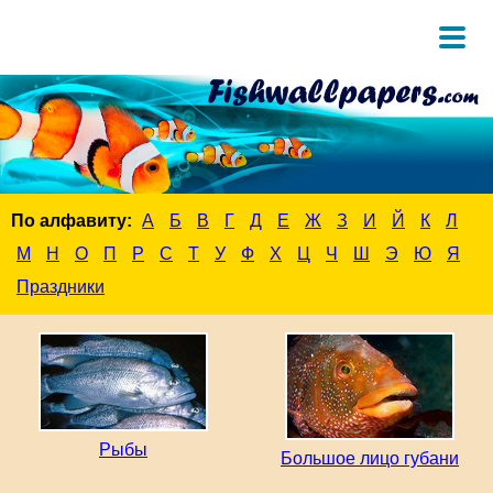
По алфавиту:
А
Б
В
Г
Д
Е
Ж
З
И
Й
К
Л
М
Н
О
П
Р
С
Т
У
Ф
Х
Ц
Ч
Ш
Э
Ю
Я
Праздники
Рыбы
Большое лицо губани