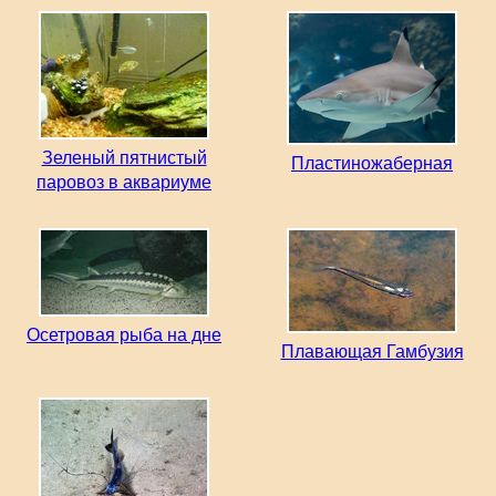
Зеленый пятнистый
Пластиножаберная
паровоз в аквариуме
Осетровая рыба на дне
Плавающая Гамбузия