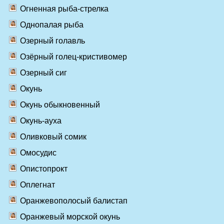
Огненная рыба-стрелка
Однопалая рыба
Озерный голавль
Озёрный голец-кристивомер
Озерный сиг
Окунь
Окунь обыкновенный
Окунь-ауха
Оливковый сомик
Омосудис
Опистопрокт
Оплегнат
Оранжевополосый балистап
Оранжевый морской окунь