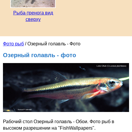
Рыба-тренога вид
сверху
Фото рыб
/ Озерный голавль - Фото
Озерный голавль - фото
Рабочий стол Озерный голавль - Обои. Фото рыб в
высоком разрешении на "FishWallpapers".