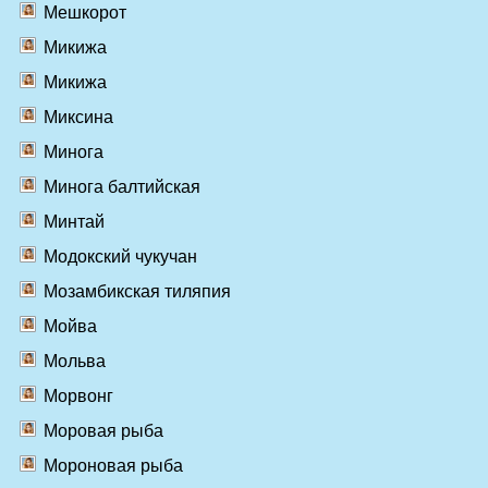
Мешкорот
Микижа
Микижа
Миксина
Минога
Минога балтийская
Минтай
Модокский чукучан
Мозамбикская тиляпия
Мойва
Мольва
Морвонг
Моровая рыба
Мороновая рыба