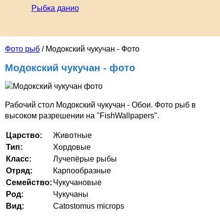
Рыбка данио
Фото рыб
/ Модокский чукучан - Фото
Модокский чукучан - фото
Рабочий стол Модокский чукучан - Обои. Фото рыб в
высоком разрешении на "FishWallpapers".
Царство:
Животные
Тип:
Хордовые
Класс:
Лучепёрые рыбы
Отряд:
Карпообразные
Семейство:
Чукучановые
Род:
Чукучаны
Вид:
Catostomus microps