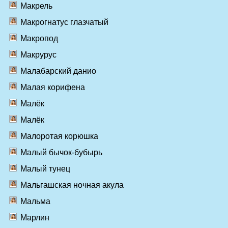
Макрель
Макрогнатус глазчатый
Макропод
Макрурус
Малабарский данио
Малая корифена
Малёк
Малёк
Малоротая корюшка
Малый бычок-бубырь
Малый тунец
Мальгашская ночная акула
Мальма
Марлин