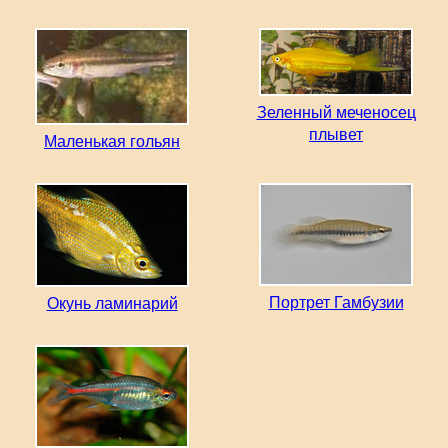
Зеленный меченосец
плывет
Маленькая гольян
Портрет Гамбузии
Окунь ламинарий