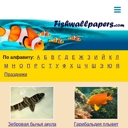
По алфавиту:
А
Б
В
Г
Д
Е
Ж
З
И
Й
К
Л
М
Н
О
П
Р
С
Т
У
Ф
Х
Ц
Ч
Ш
Э
Ю
Я
Праздники
Зебровая бычья акула
Гарибальдия плывет