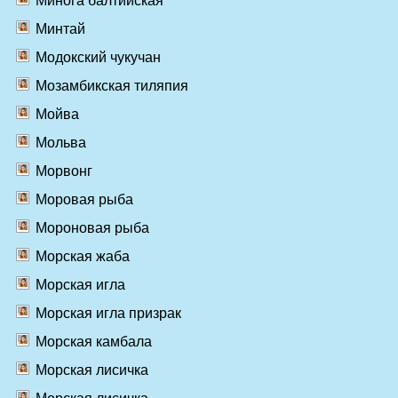
Минога балтийская
Минтай
Модокский чукучан
Мозамбикская тиляпия
Мойва
Мольва
Морвонг
Моровая рыба
Мороновая рыба
Морская жаба
Морская игла
Морская игла призрак
Морская камбала
Морская лисичка