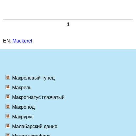
1
EN:
Mackerel
Макрелевый тунец
Макрель
Макрогнатус глазчатый
Макропод
Макрурус
Малабарский данио