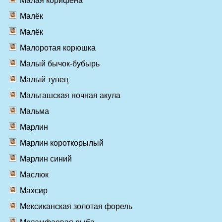
Малая корифена
Малёк
Малёк
Малоротая корюшка
Малый бычок-бубырь
Малый тунец
Мальгашская ночная акула
Мальма
Марлин
Марлин короткорылый
Марлин синий
Маслюк
Махсир
Мексиканская золотая форель