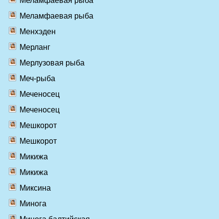
Меламфаевая рыба
Меламфаевая рыба
Менхэден
Мерланг
Мерлузовая рыба
Меч-рыба
Меченосец
Меченосец
Мешкорот
Мешкорот
Микижа
Микижа
Миксина
Минога