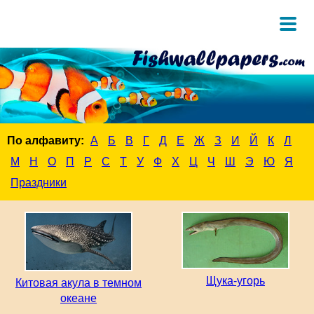
По алфавиту:
А
Б
В
Г
Д
Е
Ж
З
И
Й
К
Л
М
Н
О
П
Р
С
Т
У
Ф
Х
Ц
Ч
Ш
Э
Ю
Я
Праздники
Щука-угорь
Китовая акула в темном
океане