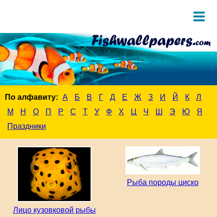
По алфавиту:
А
Б
В
Г
Д
Е
Ж
З
И
Й
К
Л
М
Н
О
П
Р
С
Т
У
Ф
Х
Ц
Ч
Ш
Э
Ю
Я
Праздники
Рыба породы циско
Лицо кузовковой рыбы