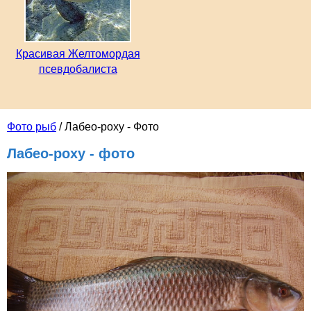
Красивая Желтомордая
псевдобалиста
Фото рыб
/ Лабео-роху - Фото
Лабео-роху - фото