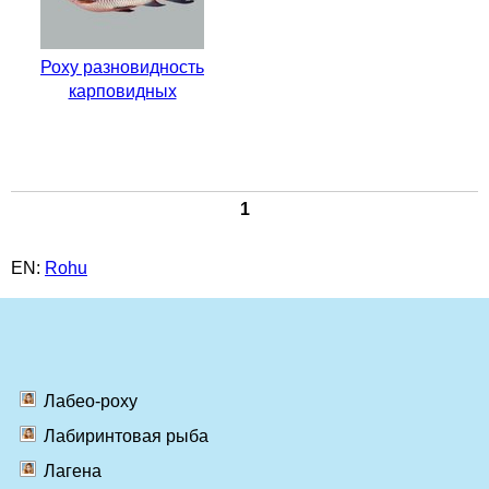
Роху разновидность
карповидных
1
EN:
Rohu
Лабео-роху
Лабиринтовая рыба
Лагена