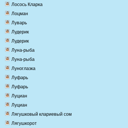
Лосось Кларка
Лоцман
Луварь
Лудерик
Лудерик
Луна-рыба
Луна-рыба
Луноглазка
Луфарь
Луфарь
Луциан
Луциан
Лягушковый клариевый сом
Лягушкорот