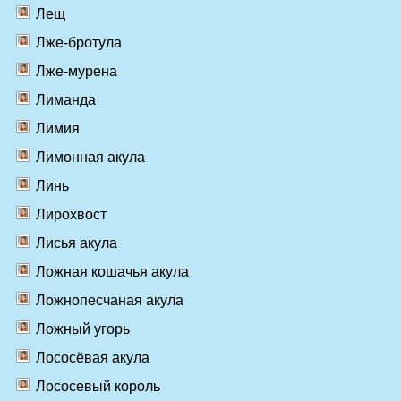
Лещ
Лже-бротула
Лже-мурена
Лиманда
Лимия
Лимонная акула
Линь
Лирохвост
Лисья акула
Ложная кошачья акула
Ложнопесчаная акула
Ложный угорь
Лососёвая акула
Лососевый король