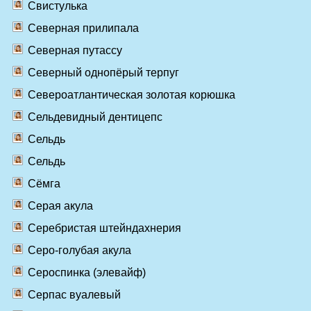
Свистулька
Северная прилипала
Северная путассу
Северный однопёрый терпуг
Североатлантическая золотая корюшка
Сельдевидный дентицепс
Сельдь
Сельдь
Сёмга
Серая акула
Серебристая штейндахнерия
Серо-голубая акула
Сероспинка (элевайф)
Серпас вуалевый