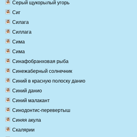
Серый щукорылый угорь
Сиг
Силага
Силлага
Сима
Сима
Синафобранховая рыба
Синежаберный солнечник
Синий в красную полоску данио
Синий данио
Синий малакант
Синодонтис-перевертыш
Синяя акула
Скалярии