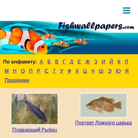
По алфавиту:
А
Б
В
Г
Д
Е
Ж
З
И
Й
К
Л
М
Н
О
П
Р
С
Т
У
Ф
Х
Ц
Ч
Ш
Э
Ю
Я
Праздники
Портрет Ложного царька
Плавающий Рыбец