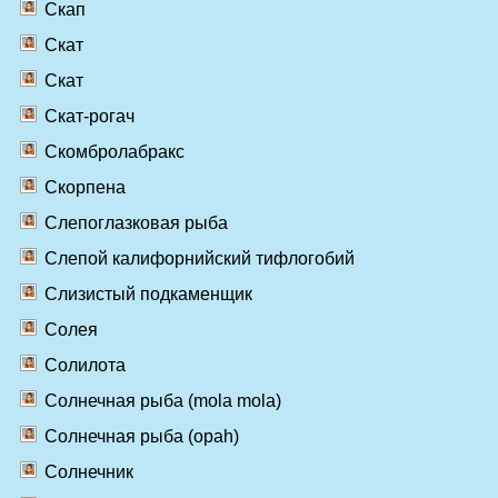
Скап
Скат
Скат
Скат-рогач
Скомбролабракс
Скорпена
Слепоглазковая рыба
Слепой калифорнийский тифлогобий
Слизистый подкаменщик
Солея
Солилота
Солнечная рыба (mola mola)
Солнечная рыба (opah)
Солнечник