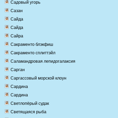
Садовый угорь
Сазан
Сайда
Сайда
Сайра
Сакраменто блэкфиш
Сакраменто сплиттэйл
Саламандровая лепидогалаксия
Сарган
Саргассовый морской клоун
Сардина
Сардина
Светлопёрый судак
Светящаяся рыба