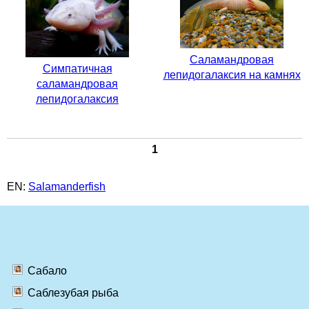
Саламандровая
Симпатичная
лепидогалаксия на камнях
саламандровая
лепидогалаксия
1
EN:
Salamanderfish
Сабало
Саблезубая рыба