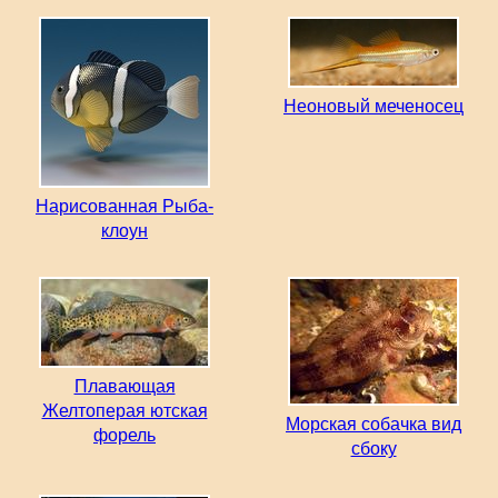
Неоновый меченосец
Нарисованная Рыба-
клоун
Плавающая
Желтоперая ютская
Морская собачка вид
форель
сбоку