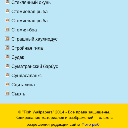
Стеклянный окунь
Стомиевая рыба
Стомиевая рыба
Стомия-боа
Страшный хаулиодус
Стройная гила
Судак
Суматранский барбус
Сундасаланкс
Сциталина
Сырть
© "Fish Wallpapers" 2014 - Все права защищены.
Копирование материалов и изображений - только с
разрешения редакции сайта
Фото рыб
.