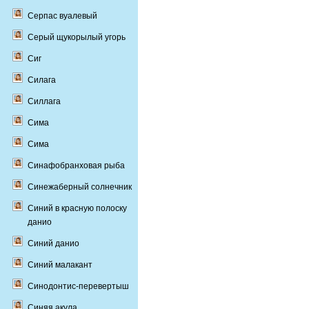
Серпас вуалевый
Серый щукорылый угорь
Сиг
Силага
Силлага
Сима
Сима
Синафобранховая рыба
Синежаберный солнечник
Синий в красную полоску
данио
Синий данио
Синий малакант
Синодонтис-перевертыш
Синяя акула