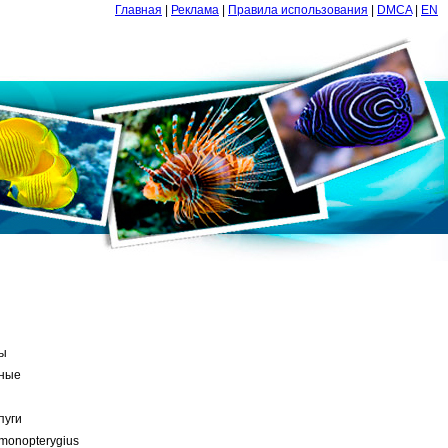
Главная
|
Реклама
|
Правила использования
|
DMCA
|
EN
ы
ные
пуги
monopterygius