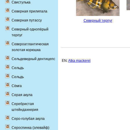
Свистулька
Северная прилипала
Северная путассу
Северный терпуг
Северный однопёрый
терпуг
Североатлантическая
золотая корюшка
Сельдевидный дентицепс
EN:
Atka mackerel
Сельдь
Сельдь
Сёмга
Серая акула
Серебристая
штейндахнерия
Серо-голубая акула
Сероспинка (элевайф)