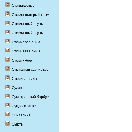
Ставридовые
Стеклянная рыба нож
Стеклянный окунь
Стеклянный окунь
Стомиевая рыба
Стомиевая рыба
Стомия-боа
Страшный хаулиодус
Стройная гила
Судак
Суматранский барбус
Сундасаланкс
Сциталина
Сырть