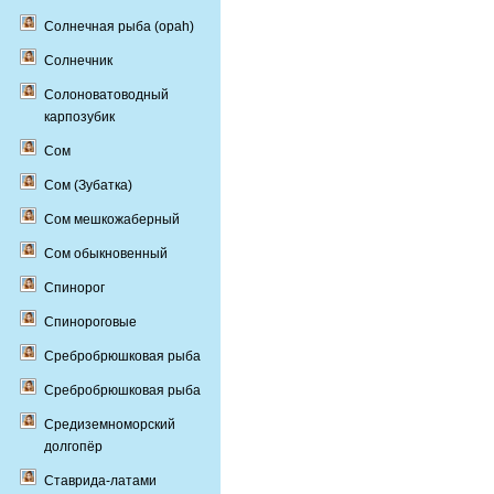
Солнечная рыба (opah)
Солнечник
Солоноватоводный
карпозубик
Сом
Сом (Зубатка)
Сом мешкожаберный
Сом обыкновенный
Спинорог
Спинороговые
Сребробрюшковая рыба
Сребробрюшковая рыба
Средиземноморский
долгопёр
Ставрида-латами