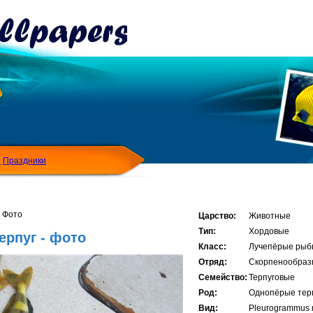
Я
Праздники
- Фото
Царство:
Животные
Тип:
Хордовые
рпуг - фото
Класс:
Лучепёрые рыб
Отряд:
Скорпенообраз
Семейство:
Терпуговые
Род:
Однопёрые тер
Вид:
Pleurogrammus 