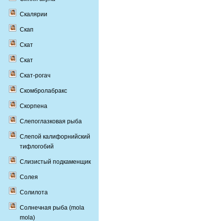
Скалярии
Скап
Скат
Скат
Скат-рогач
Скомбролабракс
Скорпена
Слепоглазковая рыба
Слепой калифорнийский
тифлогобий
Слизистый подкаменщик
Солея
Солилота
Солнечная рыба (mola
mola)