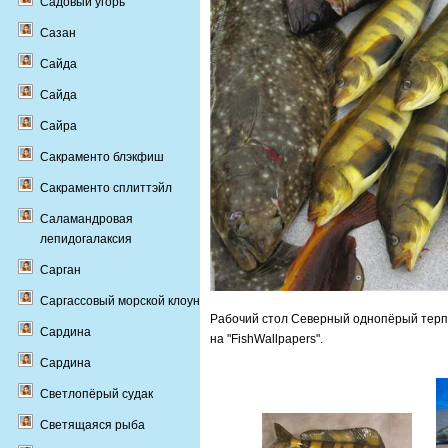
Садовый угорь
Сазан
Сайда
Сайда
Сайра
Сакраменто блэкфиш
Сакраменто сплиттэйл
Саламандровая
лепидогалаксия
Сарган
Саргассовый морской клоун
Рабочий стол Северный однопёрый терпу
Сардина
на "FishWallpapers".
Сардина
Светлопёрый судак
Светящаяся рыба