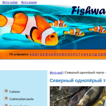
Фото собак
Фото кошек
По алфавиту:
А
Б
В
Г
Д
Е
Ж
З
И
Й
К
Л
М
Н
О
П
Р
С
Т
У
Ф
Х
Ц
Ч
Ш
Э
Ю
Фото рыб
/ Северный однопёрый терпуг 
Северный однопёрый те
Сабало
Саблезубая рыба