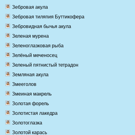
Зебровая акула
Зебровая тиляпия Буттикофера
Зебровидная бычья акула
Зеленaя муренa
Зеленоглазковая рыба
Зелёный меченосец
Зеленый пятнистый тетрадон
Земляная акула
Змееголов
Змеиная макрель
Золотая форель
Золотистая лакедра
Золотоглазка
Золотой карась