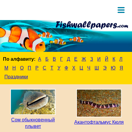
По алфавиту:
А
Б
В
Г
Д
Е
Ж
З
И
Й
К
Л
М
Н
О
П
Р
С
Т
У
Ф
Х
Ц
Ч
Ш
Э
Ю
Я
Праздники
Сом обыкновенный
Акантофтальмус Кюля
плывет