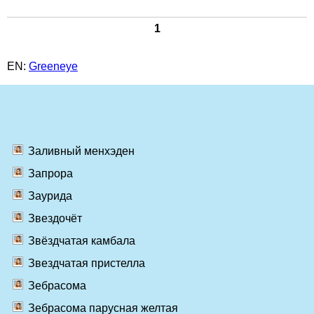
1
EN:
Greeneye
Заливный менхэден
Запрора
Заурида
Звездочёт
Звёздчатая камбала
Звездчатая пристелла
Зебрасома
Зебрасома парусная желтая