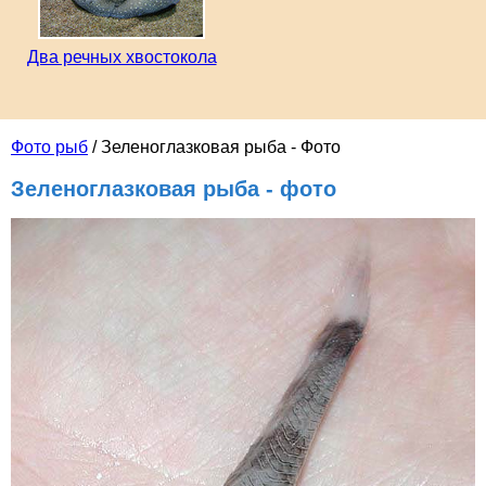
Два речных хвостокола
Фото рыб
/ Зеленоглазковая рыба - Фото
Зеленоглазковая рыба - фото