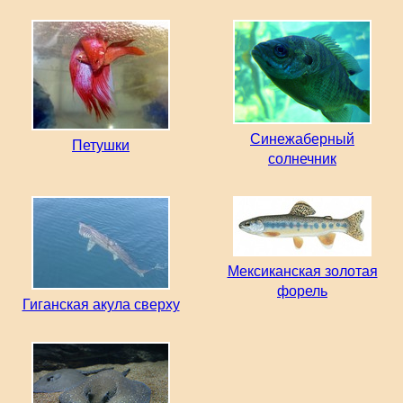
Синежаберный
Петушки
солнечник
Мексиканская золотая
форель
Гиганская акула сверху