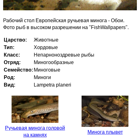
Рабочий стол Европейская ручьевая минога - Обои.
Фото рыб в высоком разрешении на "FishWallpapers".
Царство:
Животные
Тип:
Хордовые
Класс:
Непарноноздревые рыбы
Отряд:
Миногообразные
Семейство:
Миноговые
Род:
Миноги
Вид:
Lampetra planeri
Ручьевая минога головой
Минога плывет
на камнях