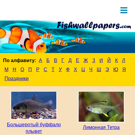
По алфавиту:
А
Б
В
Г
Д
Е
Ж
З
И
Й
К
Л
М
Н
О
П
Р
С
Т
У
Ф
Х
Ц
Ч
Ш
Э
Ю
Я
Праздники
Большеротый буффало
Лимонная Тетра
плывет