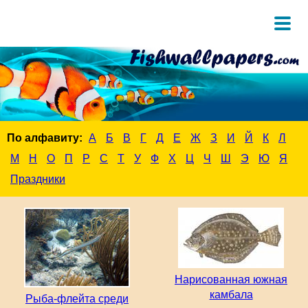
По алфавиту:
А
Б
В
Г
Д
Е
Ж
З
И
Й
К
Л
М
Н
О
П
Р
С
Т
У
Ф
Х
Ц
Ч
Ш
Э
Ю
Я
Праздники
Нарисованная южная
камбала
Рыба-флейта среди