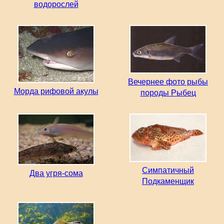
водорослей
Вечернее фото рыбы
Морда рифовой акулы
породы Рыбец
Симпатичный
Два угря-сома
Подкаменщик