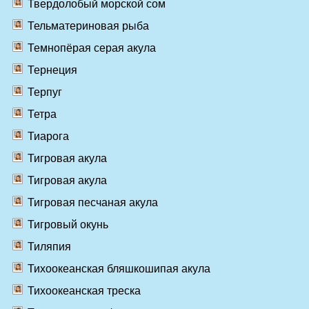
Твердолобый морской сом
Тельматериновая рыба
Темнопёрая серая акула
Тернеция
Терпуг
Тетра
Тиарога
Тигровая акула
Тигровая акула
Тигровая песчаная акула
Тигровый окунь
Тиляпия
Тихоокеанская бляшкошипая акула
Тихоокеанская треска