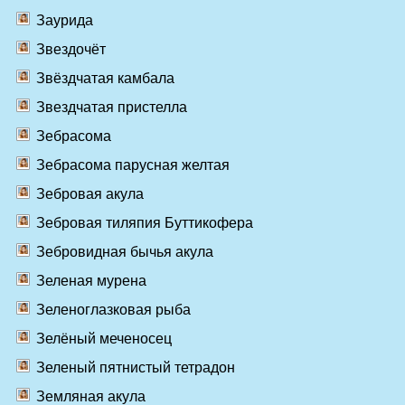
Заурида
Звездочёт
Звёздчатая камбала
Звездчатая пристелла
Зебрасома
Зебрасома парусная желтая
Зебровая акула
Зебровая тиляпия Буттикофера
Зебровидная бычья акула
Зеленaя муренa
Зеленоглазковая рыба
Зелёный меченосец
Зеленый пятнистый тетрадон
Земляная акула