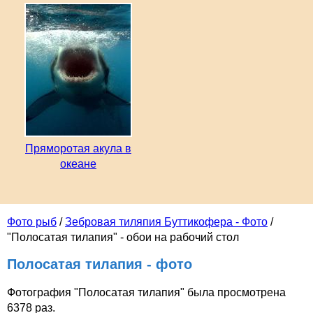
Пряморотая акула в
океане
Фото рыб
/
Зебровая тиляпия Буттикофера - Фото
/
"Полосатая тилапия" - обои на рабочий стол
Полосатая тилапия - фото
Фотография "Полосатая тилапия" была просмотрена
6378 раз.