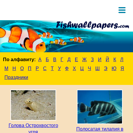
По алфавиту:
А
Б
В
Г
Д
Е
Ж
З
И
Й
К
Л
М
Н
О
П
Р
С
Т
У
Ф
Х
Ц
Ч
Ш
Э
Ю
Я
Праздники
Голова Острохвостого
Полосатая тилапия в
угря