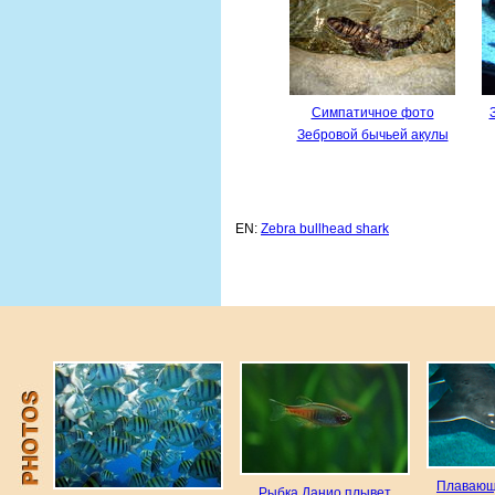
Симпатичное фото
Зебровой бычьей акулы
EN:
Zebra bullhead shark
Плавающ
Рыбка Данио плывет