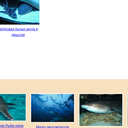
Зебровая бычья акула в
укрытии
ая Рыба-пила
Много акул-молотов