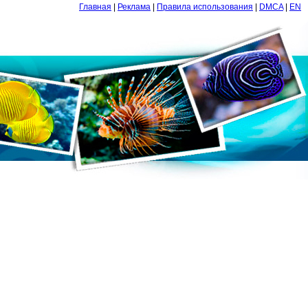
Главная
|
Реклама
|
Правила использования
|
DMCA
|
EN