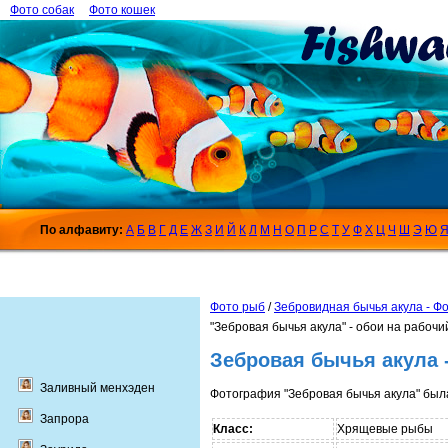
Фото собак
Фото кошек
По алфавиту:
А
Б
В
Г
Д
Е
Ж
З
И
Й
К
Л
М
Н
О
П
Р
С
Т
У
Ф
Х
Ц
Ч
Ш
Э
Ю
Фото рыб
/
Зебровидная бычья акула - Ф
"Зебровая бычья акула" - обои на рабочи
Зебровая бычья акула 
Заливный менхэден
Фотография "Зебровая бычья акула" был
Запрора
Класс:
Хрящевые рыбы