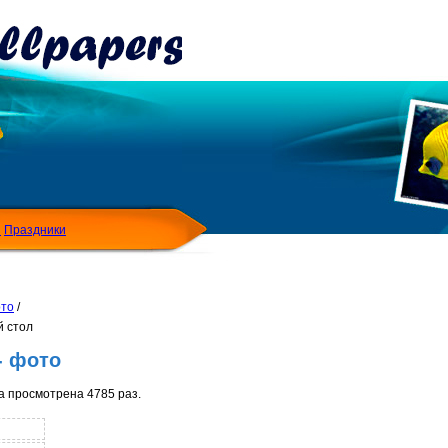
Я
Праздники
ото
/
й стол
- фото
а просмотрена 4785 раз.