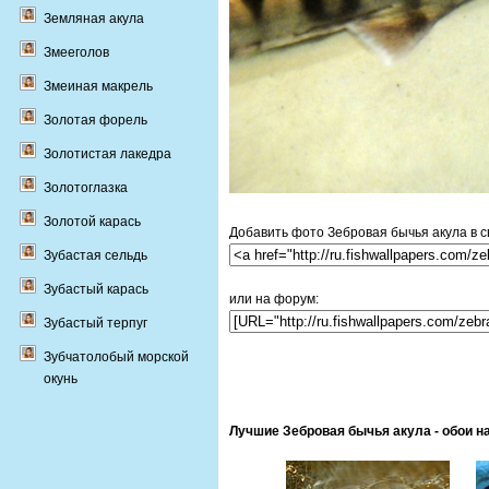
Земляная акула
Змееголов
Змеиная макрель
Золотая форель
Золотистая лакедра
Золотоглазка
Золотой карась
Добавить фото Зебровая бычья акула в св
Зубастая сельдь
Зубастый карась
или на форум:
Зубастый терпуг
Зубчатолобый морской
окунь
Лучшие Зебровая бычья акула - обои н