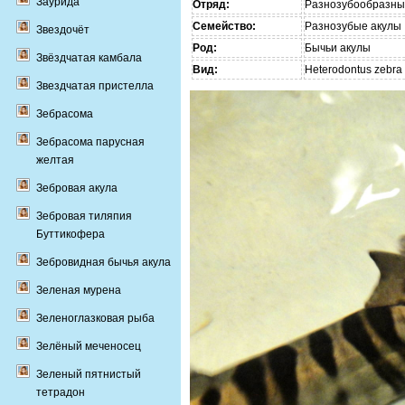
Заурида
Отряд:
Разнозубообразны
Семейство:
Разнозубые акулы
Звездочёт
Род:
Бычьи акулы
Звёздчатая камбала
Вид:
Heterodontus zebra
Звездчатая пристелла
Зебрасома
Зебрасома парусная
желтая
Зебровая акула
Зебровая тиляпия
Буттикофера
Зебровидная бычья акула
Зеленaя муренa
Зеленоглазковая рыба
Зелёный меченосец
Зеленый пятнистый
тетрадон