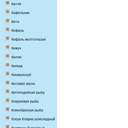
Катля
Кафельник
Кета
Кефаль
Кефаль желтоглазая
Кижуч
Килли
Килька
Кинжалозуб
Китовая акула
Китоподобная рыба
Клариевая рыба
Клинобрюхая рыба
Клоун Кларка шоколадный