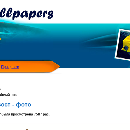
Я
Праздники
/
абочий стол
ост - фото
 была просмотрена 7587 раз.