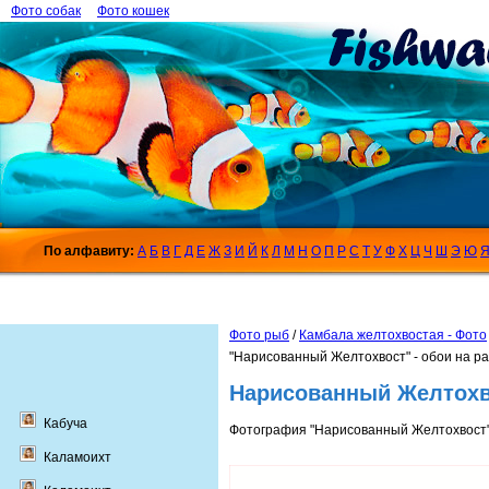
Фото собак
Фото кошек
По алфавиту:
А
Б
В
Г
Д
Е
Ж
З
И
Й
К
Л
М
Н
О
П
Р
С
Т
У
Ф
Х
Ц
Ч
Ш
Э
Ю
Фото рыб
/
Камбала желтохвостая - Фото
"Нарисованный Желтохвост" - обои на р
Нарисованный Желтохв
Кабуча
Фотография "Нарисованный Желтохвост"
Каламоихт