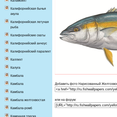
Каламоихт
Калифорнийская бычья
акула
Калифорнийская летучая
рыба
Калифорнийские скаты
Калифорнийский анчоус
Калифорнийский паралихт
Каллихт
Калуга
Камбала
Добавить фото Нарисованный Желтохвост
Камбала
Камбала
или на форум:
Камбала желтохвостая
Камбала-ромб
Каменная треска