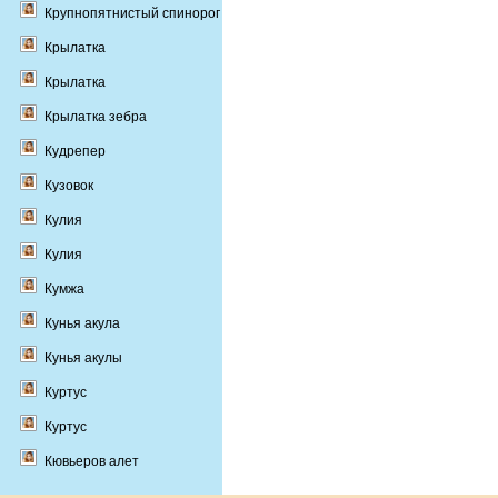
Крупнопятнистый спинорог
Крылатка
Крылатка
Крылатка зебра
Кудрепер
Кузовок
Кулия
Кулия
Кумжа
Кунья акула
Кунья акулы
Куртус
Куртус
Кювьеров алет