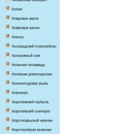
Кновенный конорыл
Кобия
Ковровая акула
Ковровые акулы
Кокопу
Колорадский птихохейлус
Кольчужный сом
Колючая пеламида
Колюшка длиннорылая
Конгиоподовая рыба
Корокоро
Королевский горбыль
Королевский спинорог
Короткокрылый чукучан
Короткопёрая колючая