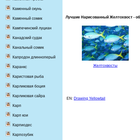
Каменный окунь
Лучшие Нарисованный Желтохвост - об
Каменный сомик
Кампечинский луциан
Канадский судак
Канальный сомик
Капродон длинноперый
Желтохвосты
Каранкс
Каристовая рыба
Карликовая боция
Карликовая сайра
EN:
Drawing Yellowtail
Карп
Карп кои
Карпиодес
Карпозубик