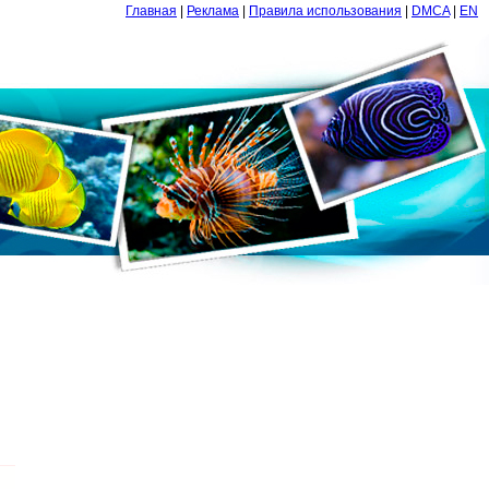
Главная
|
Реклама
|
Правила использования
|
DMCA
|
EN