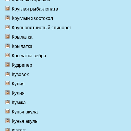
Круглая рыба-лопата
Круглый хвостокол
Крупнопятнистый спинорог
Крылатка
Крылатка
Крылатка зебра
Кудрепер
Кузовок
Кулия
Кулия
Кумжа
Кунья акула
Кунья акулы
Куртус