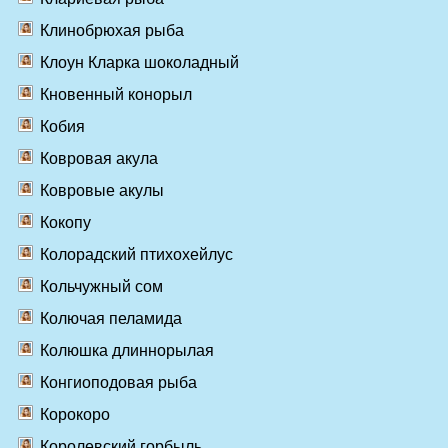
Клинобрюхая рыба
Клоун Кларка шоколадный
Кновенный конорыл
Кобия
Ковровая акула
Ковровые акулы
Кокопу
Колорадский птихохейлус
Кольчужный сом
Колючая пеламида
Колюшка длиннорылая
Конгиоподовая рыба
Корокоро
Королевский горбыль