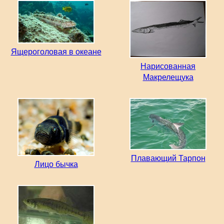
Ящероголовая в океане
Нарисованная
Макрелещука
Плавающий Тарпон
Лицо бычка