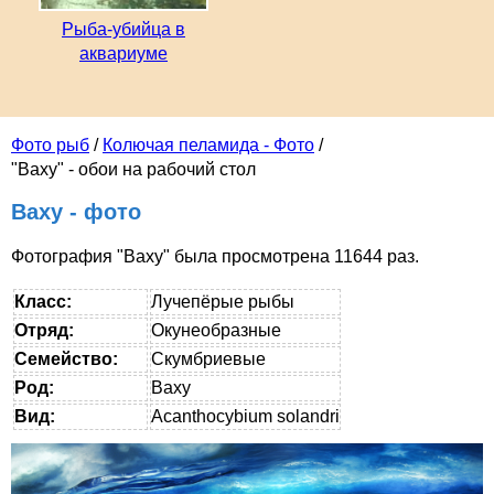
Рыба-убийца в
аквариуме
Фото рыб
/
Колючая пеламида - Фото
/
"Ваху" - обои на рабочий стол
Ваху - фото
Фотография "Ваху" была просмотрена 11644 раз.
Класс:
Лучепёрые рыбы
Отряд:
Окунеобразные
Семейство:
Скумбриевые
Род:
Ваху
Вид:
Acanthocybium solandri