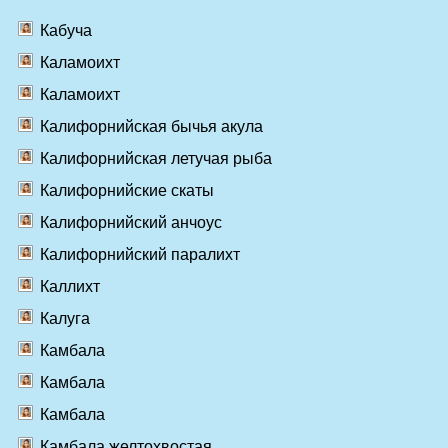
Кабуча
Каламоихт
Каламоихт
Калифорнийская бычья акула
Калифорнийская летучая рыба
Калифорнийские скаты
Калифорнийский анчоус
Калифорнийский паралихт
Каллихт
Калуга
Камбала
Камбала
Камбала
Камбала желтохвостая