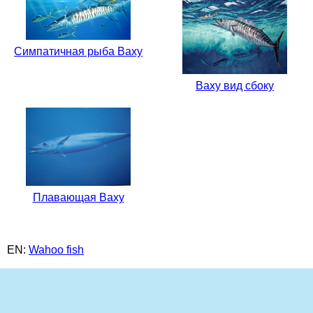
Симпатичная рыба Ваху
Ваху вид сбоку
Плавающая Ваху
EN:
Wahoo fish