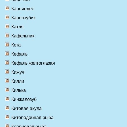
Карпиодес
Карпозубик
Катля
Кафельник
Кета
Кефаль
Кефаль желтоглазая
Кижуч
Килли
Килька
Кинжалозуб
Китовая акула
Китоподобная рыба
Клариевая рыба