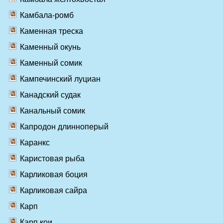
Камбала-ромб
Каменная треска
Каменный окунь
Каменный сомик
Кампечинский луциан
Канадский судак
Канальный сомик
Капродон длинноперый
Каранкс
Каристовая рыба
Карликовая боция
Карликовая сайра
Карп
Карп кои