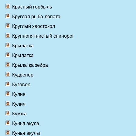
Красный горбыль
Круглая рыба-лопата
Круглый хвостокол
Крупнопятнистый спинорог
Крылатка
Крылатка
Крылатка зебра
Кудрепер
Кузовок
Кулия
Кулия
Кумжа
Кунья акула
Кунья акулы