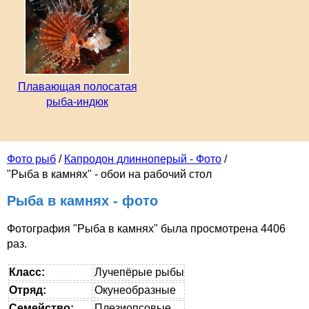
Плавающая полосатая
рыба-индюк
Фото рыб
/
Капродон длинноперый - Фото
/
"Рыба в камнях" - обои на рабочий стол
Рыба в камнях - фото
Фотография "Рыба в камнях" была просмотрена 4406
раз.
Класс:
Лучепёрые рыбы
Отряд:
Окунеобразные
Семейство:
Плезиопсовые