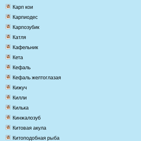
Карп кои
Карпиодес
Карпозубик
Катля
Кафельник
Кета
Кефаль
Кефаль желтоглазая
Кижуч
Килли
Килька
Кинжалозуб
Китовая акула
Китоподобная рыба