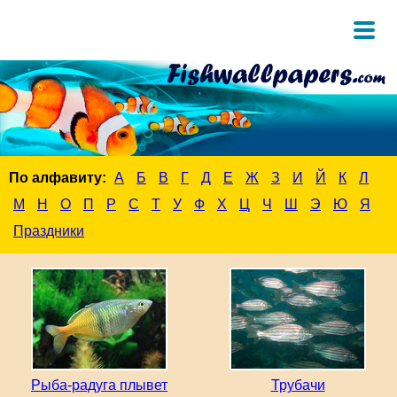
По алфавиту:
А
Б
В
Г
Д
Е
Ж
З
И
Й
К
Л
М
Н
О
П
Р
С
Т
У
Ф
Х
Ц
Ч
Ш
Э
Ю
Я
Праздники
Рыба-радуга плывет
Трубачи