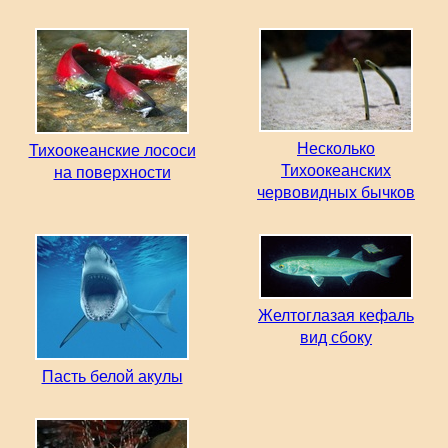
Несколько
Тихоокеанские лососи
Тихоокеанских
на поверхности
червовидных бычков
Желтоглазая кефаль
вид сбоку
Пасть белой акулы