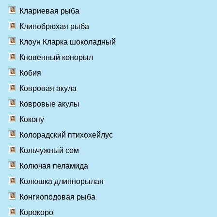
Клариевая рыба
Клинобрюхая рыба
Клоун Кларка шоколадный
Кновенный конорыл
Кобия
Ковровая акула
Ковровые акулы
Кокопу
Колорадский птихохейлус
Кольчужный сом
Колючая пеламида
Колюшка длиннорылая
Конгиоподовая рыба
Корокоро