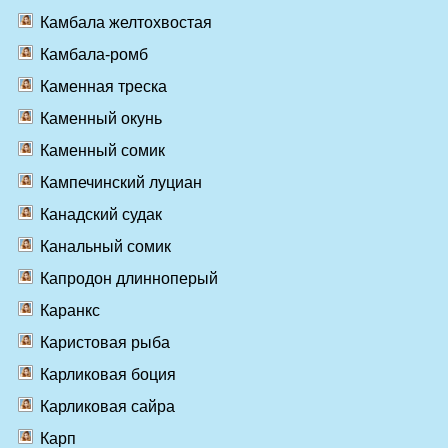
Камбала желтохвостая
Камбала-ромб
Каменная треска
Каменный окунь
Каменный сомик
Кампечинский луциан
Канадский судак
Канальный сомик
Капродон длинноперый
Каранкс
Каристовая рыба
Карликовая боция
Карликовая сайра
Карп