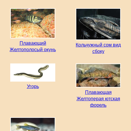
Плавающий
Кольчужный сом вид
Желтополосый окунь
сбоку
Угорь
Плавающая
Желтоперая ютская
форель