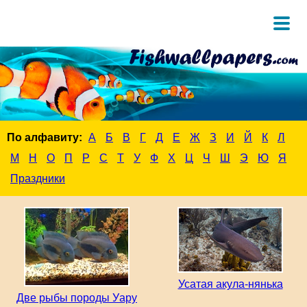
По алфавиту:
А
Б
В
Г
Д
Е
Ж
З
И
Й
К
Л
М
Н
О
П
Р
С
Т
У
Ф
Х
Ц
Ч
Ш
Э
Ю
Я
Праздники
Усатая акула-нянька
Две рыбы породы Уару