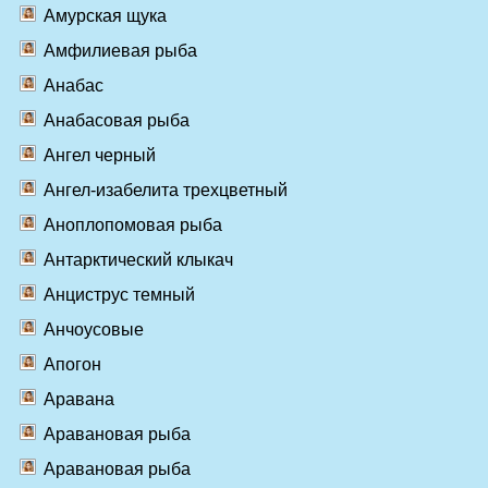
Амурская щука
Амфилиевая рыба
Анабас
Анабасовая рыба
Ангел черный
Ангел-изабелита трехцветный
Аноплопомовая рыба
Антарктический клыкач
Анциструс темный
Анчоусовые
Апогон
Аравана
Аравановая рыба
Аравановая рыба