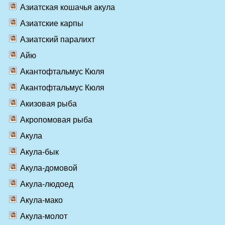
Азиатская кошачья акула
Азиатские карпы
Азиатский паралихт
Айю
Акантофтальмус Кюля
Акантофтальмус Кюля
Акизовая рыба
Акропомовая рыба
Акула
Акула-бык
Акула-домовой
Акула-людоед
Акула-мако
Акула-молот